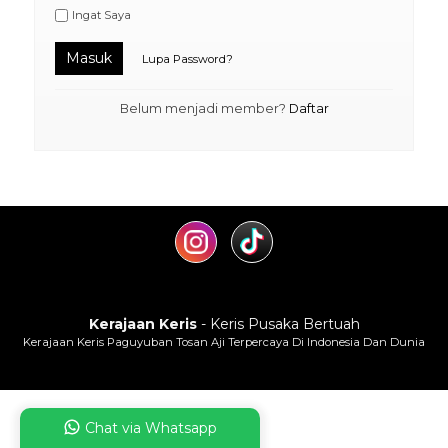
Ingat Saya
Masuk
Lupa Password?
Belum menjadi member?
Daftar
Kerajaan Keris
- Keris Pusaka Bertuah
Kerajaan Keris Paguyuban Tosan Aji Terpercaya Di Indonesia Dan Dunia
Chat via Whatsapp