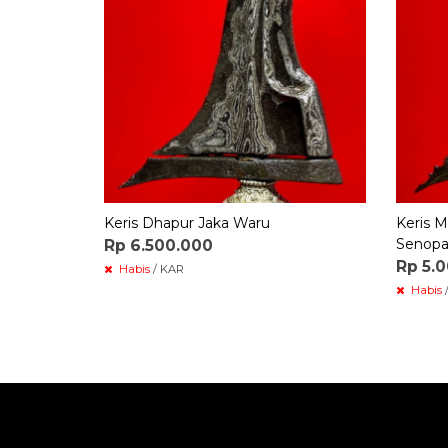
Keris Dhapur Jaka Waru
Keris 
Senopa
Rp 6.500.000
Rp 5.
Habis
/ KAR
Habis