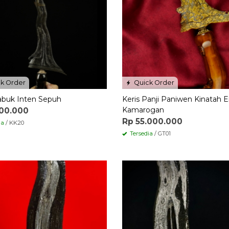
k Order
Quick Order
abuk Inten Sepuh
Keris Panji Paniwen Kinatah 
Kamarogan
500.000
Rp 55.000.000
ia
/ KK20
Tersedia
/ GT01