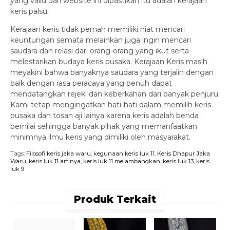
yang valid dari website ini dipastikan itu adalah kerajaan
keris palsu.
Kerajaan keris tidak pernah memiliki niat mencari
keuntungan semata melainkan juga ingin mencari
saudara dan relasi dari orang-orang yang ikut serta
melestarikan budaya keris pusaka. Kerajaan Keris masih
meyakini bahwa banyaknya saudara yang terjalin dengan
baik dengan rasa peracaya yang penuh dapat
mendatangkan rejeki dan keberkahan dari banyak penjuru.
Kami tetap mengingatkan hati-hati dalam memilih keris
pusaka dan tosan aji lainya karena keris adalah benda
bernilai sehingga banyak pihak yang memanfaatkan
minimnya ilmu keris yang dimiliki oleh masyarakat.
Tags:
Filosofi keris jaka waru
,
kegunaan keris luk 11
,
Keris Dhapur Jaka
Waru
,
keris luk 11 artinya
,
keris luk 11 melambangkan
,
keris luk 13
,
keris
luk 9
Produk Terkait
K