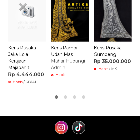
S
M
A
Keris Pusaka
Keris Pamor
Keris Pusaka
Jaka Lola
Udan Mas
Gumbeng
Kerajaan
Mahar Hubungi
Rp 35.000.000
Majapahit
Admin
Habis
/ MK
Rp 4.444.000
Habis
Habis
/ KD141