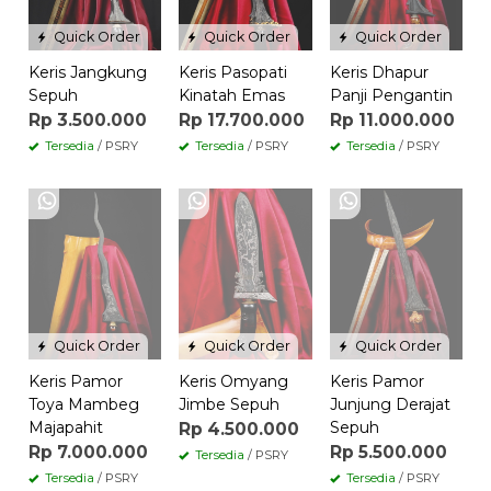
Quick Order
Quick Order
Quick Order
Keris Jangkung
Keris Pasopati
Keris Dhapur
Sepuh
Kinatah Emas
Panji Pengantin
Rp 3.500.000
Rp 17.700.000
Rp 11.000.000
Tersedia
/ PSRY
Tersedia
/ PSRY
Tersedia
/ PSRY
Quick Order
Quick Order
Quick Order
Keris Pamor
Keris Omyang
Keris Pamor
Toya Mambeg
Jimbe Sepuh
Junjung Derajat
Majapahit
Sepuh
Rp 4.500.000
Rp 7.000.000
Rp 5.500.000
Tersedia
/ PSRY
Tersedia
/ PSRY
Tersedia
/ PSRY