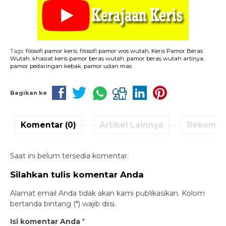
Tags:
filosofi pamor keris
,
filosofi pamor wos wutah
,
Keris Pamor Beras
Wutah
,
khasiat keris pamor beras wutah
,
pamor beras wutah artinya
,
pamor pedaringan kebak
,
pamor udan mas
Bagikan ke
Komentar (0)
Artikel Lainnya
Rekomen
Saat ini belum tersedia komentar.
Silahkan tulis komentar Anda
Alamat email Anda tidak akan kami publikasikan. Kolom
bertanda bintang (*) wajib diisi.
Isi komentar Anda
*