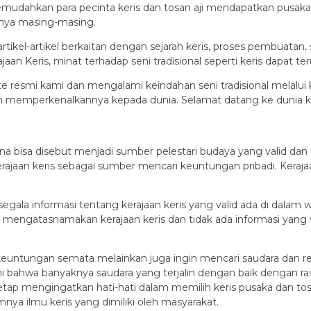
emudahkan para pecinta keris dan tosan aji mendapatkan pusaka 
rahnya masing-masing.
tikel-artikel berkaitan dengan sejarah keris, proses pembuatan, 
aan Keris, minat terhadap seni tradisional seperti keris dapat 
esmi kami dan mengalami keindahan seni tradisional melalui ko
 memperkenalkannya kepada dunia. Selamat datang ke dunia keind
rena bisa disebut menjadi sumber pelestari budaya yang valid da
an keris sebagai sumber mencari keuntungan pribadi. Kerajaan
gala informasi tentang kerajaan keris yang valid ada di dalam we
 mengatasnamakan kerajaan keris dan tidak ada informasi yang val
 keuntungan semata melainkan juga ingin mencari saudara dan rel
ini bahwa banyaknya saudara yang terjalin dengan baik dengan
tap mengingatkan hati-hati dalam memilih keris pusaka dan tosan
a ilmu keris yang dimiliki oleh masyarakat.