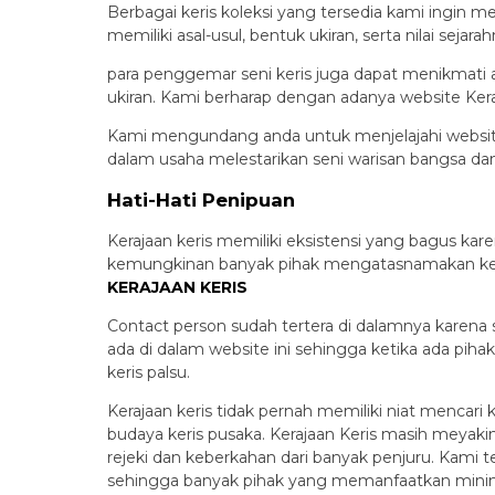
Berbagai keris koleksi yang tersedia kami ingin m
memiliki asal-usul, bentuk ukiran, serta nilai seja
para penggemar seni keris juga dapat menikmati ar
ukiran. Kami berharap dengan adanya website Keraj
Kami mengundang anda untuk menjelajahi website r
dalam usaha melestarikan seni warisan bangsa dan
Hati-Hati Penipuan
Kerajaan keris memiliki eksistensi yang bagus ka
kemungkinan banyak pihak mengatasnamakan keraja
KERAJAAN KERIS
Contact person sudah tertera di dalamnya karena se
ada di dalam website ini sehingga ketika ada pihak
keris palsu.
Kerajaan keris tidak pernah memiliki niat mencari
budaya keris pusaka. Kerajaan Keris masih meyak
rejeki dan keberkahan dari banyak penjuru. Kami te
sehingga banyak pihak yang memanfaatkan minimny