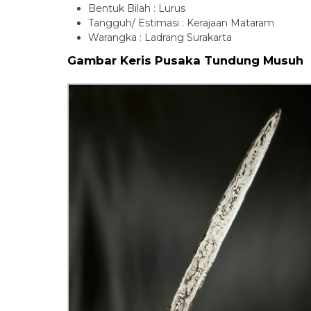
Bentuk Bilah : Lurus
Tangguh/ Estimasi : Kerajaan Mataram
Warangka : Ladrang Surakarta
Gambar Keris Pusaka Tundung Musuh