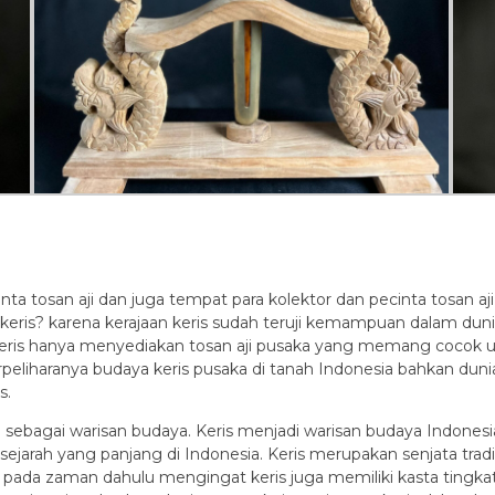
nta tosan aji dan juga tempat para kolektor dan pecinta tosan aj
an keris? karena kerajaan keris sudah teruji kemampuan dalam dun
 keris hanya menyediakan tosan aji pusaka yang memang cocok un
terpeliharanya budaya keris pusaka di tanah Indonesia bahkan 
s.
sebagai warisan budaya. Keris menjadi warisan budaya Indonesi
ejarah yang panjang di Indonesia. Keris merupakan senjata tradis
a pada zaman dahulu mengingat keris juga memiliki kasta tingkat