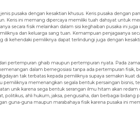
u jenis pusaka dengan kesaktian khusus. Keris pusaka dengan 
. Keris ini memang dipercaya memiliki tuah dahsyat untuk me
nya secara fisik melainkan dalam sisi keghaiban pusaka ini ju
miliknya dan keluarga sang tuan. Kemampuan penjagaanya seca
ng di kehendaki pemiliknya dapat terlindungi juga dengan kesakt
i dari pertempuran ghaib maupun pertempuran nyata. Pada zama
kemenangan dalam bernegosiasi tanpa ada pertempuran fisik, beg
digdayan tak terbatas kepada pemiliknya supaya semakin kuat 
 pemiliknya memenangkan segala bentuk persaingan bisnis, tend
atan unik karena sega bentuk serangan ilmu hitam akan redam d
bat, politikus, ahli hukum, jaksa, pengusaha, dan berbagai bidan
angan guna-guna maupun marabahaya fisik karena pusaka ini 