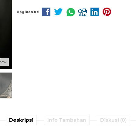
Bagikan ke
view
Deskripsi
Info Tambahan
Diskusi (0)