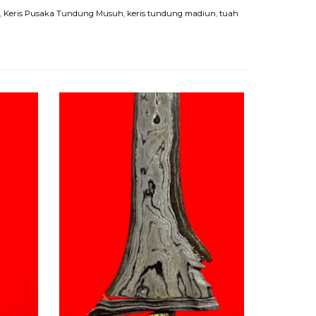
,
Keris Pusaka Tundung Musuh
,
keris tundung madiun
,
tuah
Keris Pus
Emas Asli
Rp 45.0
Habis