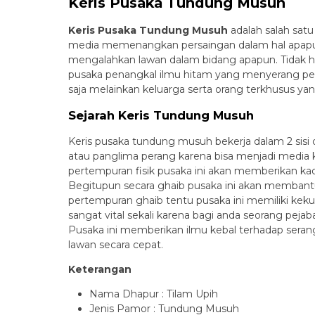
Keris Pusaka Tundung Musuh
Keris Pusaka Tundung Musuh
adalah salah sat
media memenangkan persaingan dalam hal apapun
mengalahkan lawan dalam bidang apapun. Tidak ha
pusaka penangkal ilmu hitam yang menyerang pe
saja melainkan keluarga serta orang terkhusus ya
Sejarah Keris Tundung Musuh
Keris pusaka tundung musuh bekerja dalam 2 sis
atau panglima perang karena bisa menjadi media 
pertempuran fisik pusaka ini akan memberikan ka
Begitupun secara ghaib pusaka ini akan membantu
pertempuran ghaib tentu pusaka ini memiliki keku
sangat vital sekali karena bagi anda seorang peja
Pusaka ini memberikan ilmu kebal terhadap ser
lawan secara cepat.
Keterangan
Nama Dhapur : Tilam Upih
Jenis Pamor : Tundung Musuh