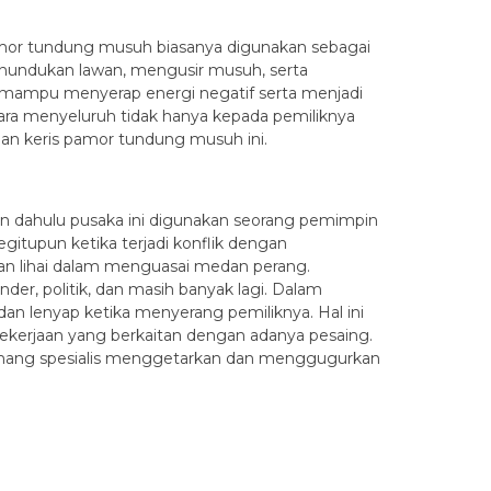
pamor tundung musuh biasanya digunakan sebagai
nundukan lawan, mengusir musuh, serta
ga mampu menyerap energi negatif serta menjadi
ra menyeluruh tidak hanya kepada pemiliknya
ian keris pamor tundung musuh ini.
n dahulu pusaka ini digunakan seorang pemimpin
itupun ketika terjadi konflik dengan
dan lihai dalam menguasai medan perang.
er, politik, dan masih banyak lagi. Dalam
an lenyap ketika menyerang pemiliknya. Hal ini
g pekerjaan yang berkaitan dengan adanya pesaing.
memang spesialis menggetarkan dan menggugurkan