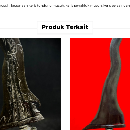
musuh
,
kegunaan keris tundung musuh
,
keris penakluk musuh
,
keris persaingan
Produk Terkait