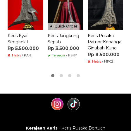
M
A
Quick Order
Keris Kyai
Keris Jangkung
Keris Pusaka
Sengkelat
Sepuh
Pamor Kenanga
Ginubah Kuno
Rp 5.500.000
Rp 3.500.000
Rp 8.500.000
Habis
/ KAR
Tersedia
/ PSRY
Habis
/ MP02
Kerajaan Keris
- Keris Pusaka Bertuah