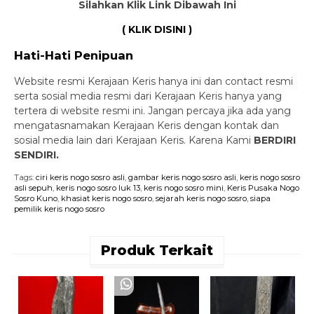
Silahkan Klik Link Dibawah Ini
( KLIK DISINI )
Hati-Hati Penipuan
Website resmi Kerajaan Keris hanya ini dan contact resmi
serta sosial media resmi dari Kerajaan Keris hanya yang
tertera di website resmi ini. Jangan percaya jika ada yang
mengatasnamakan Kerajaan Keris dengan kontak dan
sosial media lain dari Kerajaan Keris. Karena Kami
BERDIRI
SENDIRI.
Tags:
ciri keris nogo sosro asli
,
gambar keris nogo sosro asli
,
keris nogo sosro
asli sepuh
,
keris nogo sosro luk 13
,
keris nogo sosro mini
,
Keris Pusaka Nogo
Sosro Kuno
,
khasiat keris nogo sosro
,
sejarah keris nogo sosro
,
siapa
pemilik keris nogo sosro
Produk Terkait
K
S