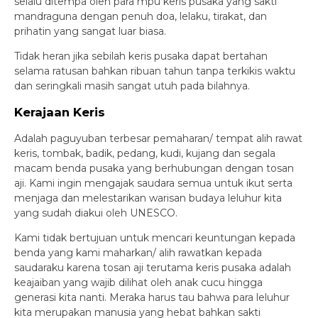
selalu ditempa oleh para mpu keris pusaka yang sakti
mandraguna dengan penuh doa, lelaku, tirakat, dan
prihatin yang sangat luar biasa.
Tidak heran jika sebilah keris pusaka dapat bertahan
selama ratusan bahkan ribuan tahun tanpa terkikis waktu
dan seringkali masih sangat utuh pada bilahnya.
Kerajaan Keris
Adalah paguyuban terbesar pemaharan/ tempat alih rawat
keris, tombak, badik, pedang, kudi, kujang dan segala
macam benda pusaka yang berhubungan dengan tosan
aji. Kami ingin mengajak saudara semua untuk ikut serta
menjaga dan melestarikan warisan budaya leluhur kita
yang sudah diakui oleh UNESCO.
Kami tidak bertujuan untuk mencari keuntungan kepada
benda yang kami maharkan/ alih rawatkan kepada
saudaraku karena tosan aji terutama keris pusaka adalah
keajaiban yang wajib dilihat oleh anak cucu hingga
generasi kita nanti. Meraka harus tau bahwa para leluhur
kita merupakan manusia yang hebat bahkan sakti