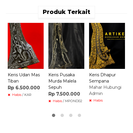
Produk Terkait
K
B
R
Keris Udan Mas
Keris Pusaka
Keris Dhapur
Tiban
Murda Malela
Sempana
Sepuh
Mahar Hubungi
Rp 6.500.000
Admin
Rp 7.500.000
Habis
/ KAR
Habis
Habis
/ MPOND02