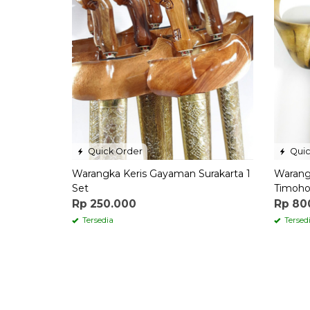
Quick Order
Quic
Warangka Keris Gayaman Surakarta 1
Warang
Set
Timoho
Rp 250.000
Rp 80
Tersedia
Tersed