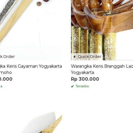
k Order
Quick Order
ka Keris Gayaman Yogyakarta
Warangka Keris Branggah La
imoho
Yogyakarta
0.000
Rp 300.000
ia
Tersedia