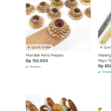
Quick Order
Quic
Mendak Keris Parijata
Warang
Kayu T
Rp 150.000
Rp 85
Tersedia
Tersed