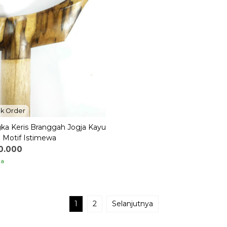
k Order
ka Keris Branggah Jogja Kayu
 Motif Istimewa
0.000
ia
1
2
Selanjutnya