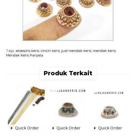
Tags:
aksesoris keris
,
cincin keris
,
jual mendak keris
,
mendak keris
,
Mendak Keris Parijata
Produk Terkait
W
S
C
L
S
R
Quick Order
Quick Order
Quick Order