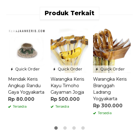
Produk Terkait
M
K
W
R
Quick Order
Quick Order
Quick Order
Mendak Keris
Warangka Keris
Warangka Keris
Angkup Randu
Kayu Timoho
Branggah
Gaya Yogyakarta
Gayaman Jogja
Ladrang
Yogyakarta
Rp 80.000
Rp 500.000
Rp 300.000
Tersedia
Tersedia
Tersedia