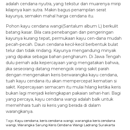
adalah cendana nyutra, yang tekstur dan muarenya mirip
kilapnya kain sutra. Makin bagus penampilan serat
kayunya, semakin mahal harga cendana itu.
Pohon kayu cendana wangi(Santalum album L) berkulit
batang kasar. Bila cara penebangan dan pengeringan
kayunya kurang tepat, permukaan kayu cen-dana mudah
pecah-pecah. Daun cendana kecil-kecil berbentuk bulat
telur dan tidak rindang. Kayunya mengandung minyak
yang dipakai sebagai bahan pengharum. Di Jawa Tengah
dulu pernah ada kepercayaan yang mengatakan bahwa,
jika seseorang datang menengok orang sakit parah
dengan mengenakan keris berwarangka kayu cendana,
tuah kayu cendana itu akan mempercepat kematian si
sakit. Kepercayaan semacam itu mulai hilang ketika keris
bukan lagi menjadi kelengkapan pakaian sehari-hari. Bagi
yang percaya, kayu cendana wangi adalah balk untuk
mernehhara tuah isi keris yang berada di dalam
warangkanya.
Tags:
Kayu cendana
,
keris cendana wangi
,
warangka keris cendana
wangi
,
Warangka Sarung Keris Cendana Wangi Ladrang Surakarta