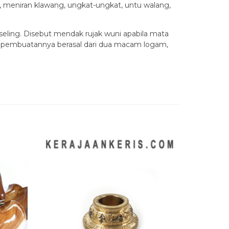
, meniran klawang, ungkat-ungkat, untu walang,
eling. Disebut mendak rujak wuni apabila mata
uk pembuatannya berasal dari dua macam logam,
Quick 
Warangka 
Timoho
Rp 700.
Tersedia