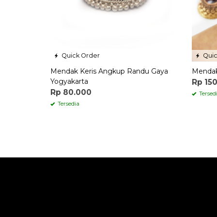
Quick Order
Quic
Mendak Keris Angkup Randu Gaya
Mendak 
Yogyakarta
Rp 15
Rp 80.000
Tersed
Tersedia