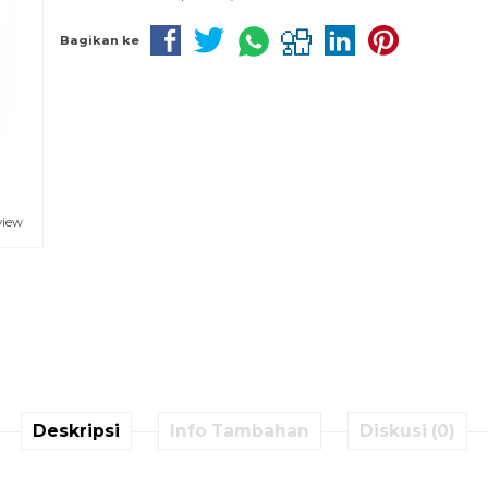
Bagikan ke
view
Deskripsi
Info Tambahan
Diskusi (0)