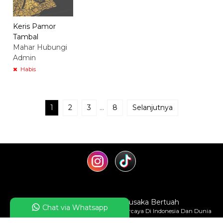
Keris Pamor
Tambal
Mahar Hubungi
Admin
Habis
1
2
3
…
8
Selanjutnya
Kerajaan Keris
- Keris Pusaka Bertuah
Chat via Whatsapp
Kerajaan Keris Paguyuban Tosan Aji Terpercaya Di Indonesia Dan Dunia