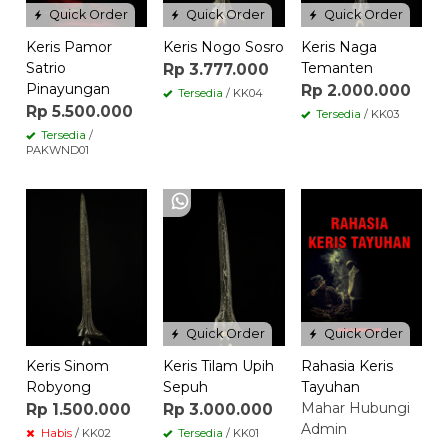
Quick Order
Quick Order
Quick Order
Keris Pamor
Keris Nogo Sosro
Keris Naga
Satrio
Temanten
Rp 3.777.000
Pinayungan
Rp 2.000.000
Tersedia
/ KK04
Rp 5.500.000
Tersedia
/ KK03
Tersedia
/
PAKWND01
Quick Order
Quick Order
Keris Sinom
Keris Tilam Upih
Rahasia Keris
Robyong
Sepuh
Tayuhan
Mahar Hubungi
Rp 1.500.000
Rp 3.000.000
Admin
Habis
/ KK02
Tersedia
/ KK01