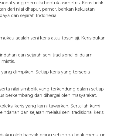
ional yang memiliki bentuk asimetris. Keris tidak
an dari nilai dhapur, pamor, bahkan kekuatan
aya dan sejarah Indonesia.
ukau adalah seni keris atau tosan aji. Keris bukan
ahan dan sejarah seni tradisional di dalam
mistis.
yang diimpikan. Setiap keris yang tersedia
serta nilai simbolik yang terkandung dalam setiap
terus berkembang dan dihargai oleh masyarakat.
leksi keris yang kami tawarkan. Sertailah kami
ahan dan sejarah melalui seni tradisional keris.
n diakui oleh banyak orang sehingga tidak menutup