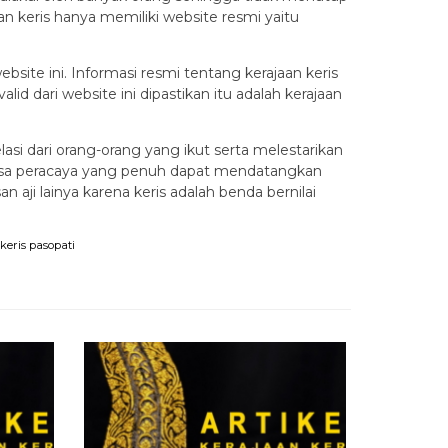
 keris hanya memiliki website resmi yaitu
bsite ini. Informasi resmi tentang kerajaan keris
id dari website ini dipastikan itu adalah kerajaan
asi dari orang-orang yang ikut serta melestarikan
 rasa peracaya yang penuh dapat mendatangkan
 aji lainya karena keris adalah benda bernilai
keris pasopati
Keris Dha
Mahar Hu
Habis