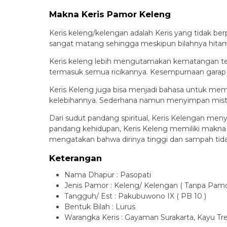
Makna Keris Pamor Keleng
Keris keleng/kelengan adalah Keris yang tidak b
sangat matang sehingga meskipun bilahnya hitam le
Keris keleng lebih mengutamakan kematangan tem
termasuk semua ricikannya. Kesempurnaan garap b
Keris Keleng juga bisa menjadi bahasa untuk me
kelebihannya. Sederhana namun menyimpan miste
Dari sudut pandang spiritual, Keris Kelengan meny
pandang kehidupan, Keris Keleng memiliki makna a
mengatakan bahwa dirinya tinggi dan sampah tida
Keterangan
Nama Dhapur : Pasopati
Jenis Pamor : Keleng/ Kelengan ( Tanpa Pamo
Tangguh/ Est : Pakubuwono IX ( PB 10 )
Bentuk Bilah : Lurus
Warangka Keris : Gayaman Surakarta, Kayu T