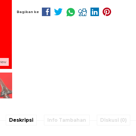
Bagikan ke
view
Deskripsi
Info Tambahan
Diskusi (0)