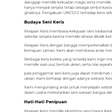
dianggap memiliki kekuatan magis serta memiliki s
hanya menjadi senjata tetapi sebagai simbol kast
ghaibnya. Pengakuan UNESCO terhadap keris seba
Budaya Seni Keris
Kerajaan Keris membawa kekayaan seni tradisional 
sekedar senjata karena memiliki rahasia dibalik ke
Kerajaan Keris dengan bangga memperkenalkan buda
kemajuan zaman. Kami akan membawa anda memaham
Berbagai keris koleksi yang tersedia kami ingin m
memiliki asal-usul, bentuk ukiran, serta nilai seja
para penggemar seni keris juga dapat menikmati ar
ukiran. Kami berharap dengan adanya website Keraj
Kami mengundang anda untuk menjelajahi website r
dalam usaha melestarikan seni warisan bangsa dan
Hati-Hati Penipuan
Kerajaan keris memiliki eksistensi yang bagus ka