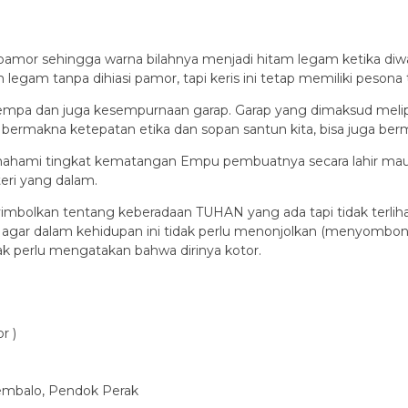
erpamor sehingga warna bilahnya menjadi hitam legam ketika di
gam tanpa dihiasi pamor, tapi keris ini tetap memiliki pesona t
pa dan juga kesempurnaan garap. Garap yang dimaksud melipu
ermakna ketepatan etika dan sopan santun kita, bisa juga ber
mahami tingkat kematangan Empu pembuatnya secara lahir maupu
ri yang dalam.
imbolkan tentang keberadaan TUHAN yang ada tapi tidak terlihat,
gar dalam kehidupan ini tidak perlu menonjolkan (menyombongkan
k perlu mengatakan bahwa dirinya kotor.
r )
rembalo, Pendok Perak