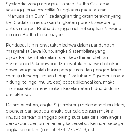
Syailendra yang menganut ajaran Budha Gautama,
sesungguhnya memiliki 9 tingkatan pada tataran
“Manusia dan Bumi”, sedangkan tingkatan terakhir yang
ke 10 adalah merupakan tingkatan puncak seseorang
untuk menjadi Budha dan juga melambangkan Nirwana
dimana Budha bersemayam.
Pendapat lain menyatakan bahwa dalam pandangan
masyarakat Jawa Kuno, angka 9 (sembilan) yang
dijabarkan kembali dalam olah kebathinan oleh Sri
Susuhunan Pakubuwono IX dinyatakan bahwa babakan
howo songo adalah kunci pengaturan dan pengendalian
menuju kesempurnaan hidup. Jika lubang 9 (seperti mata,
hidung, telinga, mulut, dsb) dapat dikendalikan, maka
manusia akan menemukan keselamatan hidup di dunia
dan akherat.
Dalam primbon, angka 9 (sembilan) melambangkan Mars,
dipandangan sebagai angka puncak, dengan makna
khusus bahkan dianggap paling suci. Bila dikalikan angka
berapapun, penjumlahan angka tersebut kembali sebagai
angka sembilan. (contoh 3×9=27;2+7=9, dst).