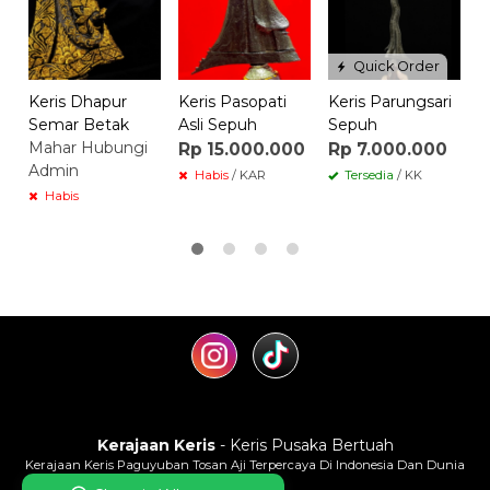
Quick Order
Keris Dhapur
Keris Pasopati
Keris Parungsari
Semar Betak
Asli Sepuh
Sepuh
Mahar Hubungi
Rp 15.000.000
Rp 7.000.000
Admin
Habis
/ KAR
Tersedia
/ KK
Habis
Kerajaan Keris
- Keris Pusaka Bertuah
Kerajaan Keris Paguyuban Tosan Aji Terpercaya Di Indonesia Dan Dunia