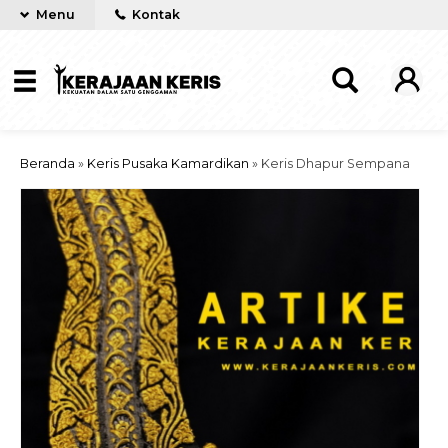
Menu
Kontak
Beranda
»
Keris Pusaka Kamardikan
»
Keris Dhapur Sempana