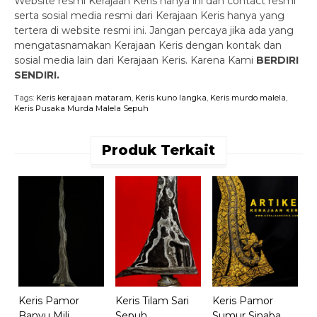
Website resmi Kerajaan Keris hanya ini dan contact resmi
serta sosial media resmi dari Kerajaan Keris hanya yang
tertera di website resmi ini. Jangan percaya jika ada yang
mengatasnamakan Kerajaan Keris dengan kontak dan
sosial media lain dari Kerajaan Keris. Karena Kami
BERDIRI
SENDIRI.
Tags:
Keris kerajaan mataram
,
Keris kuno langka
,
Keris murdo malela
,
Keris Pusaka Murda Malela Sepuh
Produk Terkait
M
S
R
Keris Pamor
Keris Tilam Sari
Keris Pamor
Banyu Mili
Sepuh
Sumur Sinaba