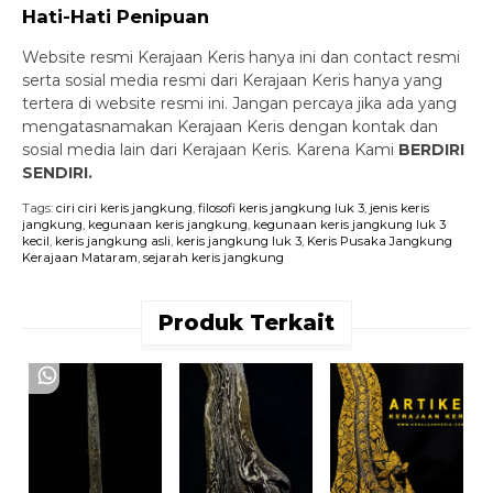
Hati-Hati Penipuan
Website resmi Kerajaan Keris hanya ini dan contact resmi
serta sosial media resmi dari Kerajaan Keris hanya yang
tertera di website resmi ini. Jangan percaya jika ada yang
mengatasnamakan Kerajaan Keris dengan kontak dan
sosial media lain dari Kerajaan Keris. Karena Kami
BERDIRI
SENDIRI.
Tags:
ciri ciri keris jangkung
,
filosofi keris jangkung luk 3
,
jenis keris
jangkung
,
kegunaan keris jangkung
,
kegunaan keris jangkung luk 3
kecil
,
keris jangkung asli
,
keris jangkung luk 3
,
Keris Pusaka Jangkung
Kerajaan Mataram
,
sejarah keris jangkung
Produk Terkait
K
J
M
A