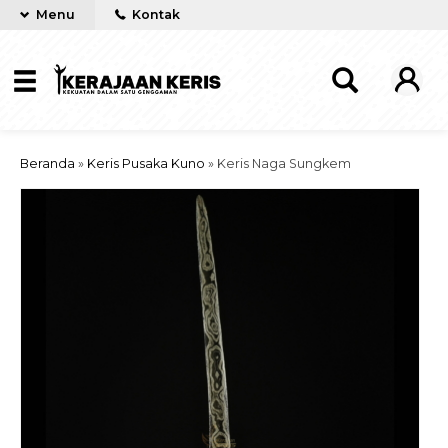
Menu
Kontak
Beranda
»
Keris Pusaka Kuno
»
Keris Naga Sungkem