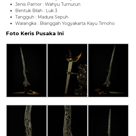
Jenis Pamor : Wahyu Tumurun
Bentuk Bilah : Luk 3
Tangguh : Madura Sepuh
Warangka : Branggah Yogyakarta Kayu Timoho
Foto Keris Pusaka Ini