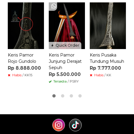
K
R
Quick Order
Keris Pamor
Keris Pamor
Keris Pusaka
Rojo Gundolo
Junjung Derajat
Tundung Musuh
Sepuh
Rp 8.888.000
Rp 7.777.000
Rp 5.500.000
Habis
/ KK15
Habis
/ KK
Tersedia
/ PSRY