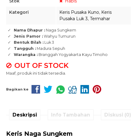
Stok
Habis
Kategori
Keris Pusaka Kuno
,
Keris
Pusaka Luk 3
,
Termahar
Nama Dhapur :
Naga Sungkem
Jenis Pamor :
Wahyu Tumurun
Bentuk Bilah :
Luk 3
Tangguh :
Madura Sepuh
Warangka :
Branggah Yogyakarta Kayu Timoho
OUT OF STOCK
Maaf, produk ini tidak tersedia.
Bagikan ke
Deskripsi
Info Tambahan
Diskusi (0)
Keris Naga Sungkem