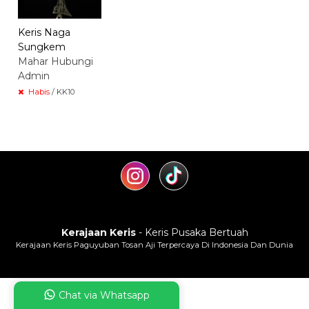
Keris Naga
Sungkem
Mahar Hubungi
Admin
Habis
/ KK10
Kerajaan Keris
- Keris Pusaka Bertuah
Kerajaan Keris Paguyuban Tosan Aji Terpercaya Di Indonesia Dan Dunia
Chat via Whatsapp