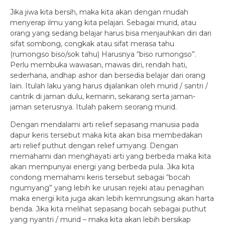
Jika jiwa kita bersih, maka kita akan dengan mudah
menyerap ilmu yang kita pelajari. Sebagai murid, atau
orang yang sedang belajar harus bisa menjauhkan diri dari
sifat sombong, congkak atau sifat merasa tahu
(rumongso biso/sok tahu) Harusnya “biso rumongso”.
Perlu membuka wawasan, mawas diri, rendah hati,
sederhana, andhap ashor dan bersedia belajar dari orang
lain. Itulah laku yang harus dijalankan oleh murid / santri /
cantrik di jaman dulu, kemarin, sekarang serta jaman-
jaman seterusnya. Itulah pakem seorang murid.
Dengan mendalami arti relief sepasang manusia pada
dapur keris tersebut maka kita akan bisa membedakan
arti relief puthut dengan relief umyang. Dengan
memahami dan menghayati arti yang berbeda maka kita
akan mempunyai energi yang berbeda pula. Jika kita
condong memahami keris tersebut sebagai “bocah
ngumyang” yang lebih ke urusan rejeki atau penagihan
maka energi kita juga akan lebih kemrungsung akan harta
benda. Jika kita melihat sepasang bocah sebagai puthut
yang nyantri / murid – maka kita akan lebih bersikap