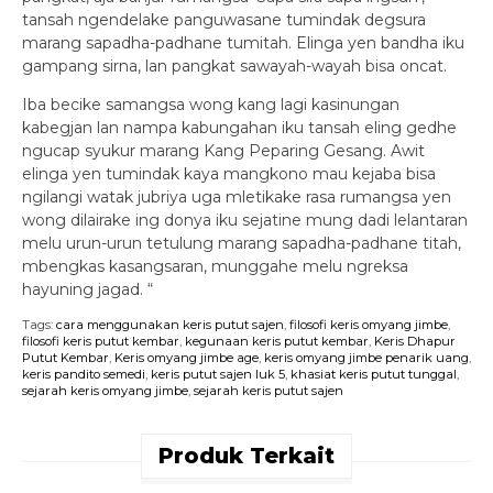
tansah ngendelake panguwasane tumindak degsura
marang sapadha-padhane tumitah. Elinga yen bandha iku
gampang sirna, lan pangkat sawayah-wayah bisa oncat.
Iba becike samangsa wong kang lagi kasinungan
kabegjan lan nampa kabungahan iku tansah eling gedhe
ngucap syukur marang Kang Peparing Gesang. Awit
elinga yen tumindak kaya mangkono mau kejaba bisa
ngilangi watak jubriya uga mletikake rasa rumangsa yen
wong dilairake ing donya iku sejatine mung dadi lelantaran
melu urun-urun tetulung marang sapadha-padhane titah,
mbengkas kasangsaran, munggahe melu ngreksa
hayuning jagad. “
Tags:
cara menggunakan keris putut sajen
,
filosofi keris omyang jimbe
,
filosofi keris putut kembar
,
kegunaan keris putut kembar
,
Keris Dhapur
Putut Kembar
,
Keris omyang jimbe age
,
keris omyang jimbe penarik uang
,
keris pandito semedi
,
keris putut sajen luk 5
,
khasiat keris putut tunggal
,
sejarah keris omyang jimbe
,
sejarah keris putut sajen
Produk Terkait