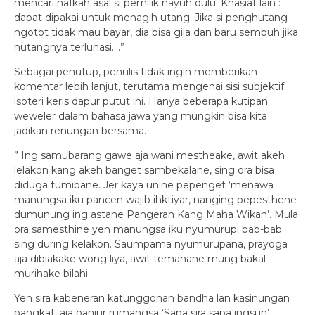
mencari nafkah asal si pemilik nayuh dulu. Khasiat lain :
dapat dipakai untuk menagih utang. Jika si penghutang
ngotot tidak mau bayar, dia bisa gila dan baru sembuh jika
hutangnya terlunasi….”
Sebagai penutup, penulis tidak ingin memberikan
komentar lebih lanjut, terutama mengenai sisi subjektif
isoteri keris dapur putut ini. Hanya beberapa kutipan
weweler dalam bahasa jawa yang mungkin bisa kita
jadikan renungan bersama.
” Ing samubarang gawe aja wani mestheake, awit akeh
lelakon kang akeh banget sambekalane, sing ora bisa
diduga tumibane. Jer kaya unine pepenget ‘menawa
manungsa iku pancen wajib ihktiyar, nanging pepesthene
dumunung ing astane Pangeran Kang Maha Wikan’. Mula
ora samesthine yen manungsa iku nyumurupi bab-bab
sing during kelakon. Saumpama nyumurupana, prayoga
aja diblakake wong liya, awit temahane mung bakal
murihake bilahi.
Yen sira kabeneran katunggonan bandha lan kasinungan
pangkat, aja banjur rumangsa ‘Sapa sira sapa ingsun’,