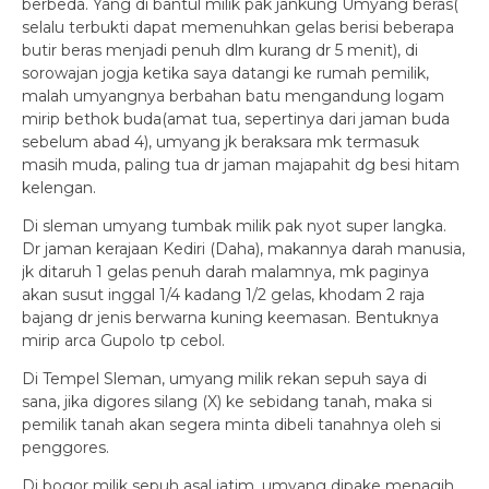
berbeda. Yang di bantul milik pak jankung Umyang beras(
selalu terbukti dapat memenuhkan gelas berisi beberapa
butir beras menjadi penuh dlm kurang dr 5 menit), di
sorowajan jogja ketika saya datangi ke rumah pemilik,
malah umyangnya berbahan batu mengandung logam
mirip bethok buda(amat tua, sepertinya dari jaman buda
sebelum abad 4), umyang jk beraksara mk termasuk
masih muda, paling tua dr jaman majapahit dg besi hitam
kelengan.
Di sleman umyang tumbak milik pak nyot super langka.
Dr jaman kerajaan Kediri (Daha), makannya darah manusia,
jk ditaruh 1 gelas penuh darah malamnya, mk paginya
akan susut inggal 1/4 kadang 1/2 gelas, khodam 2 raja
bajang dr jenis berwarna kuning keemasan. Bentuknya
mirip arca Gupolo tp cebol.
Di Tempel Sleman, umyang milik rekan sepuh saya di
sana, jika digores silang (X) ke sebidang tanah, maka si
pemilik tanah akan segera minta dibeli tanahnya oleh si
penggores.
Di bogor milik sepuh asal jatim, umyang dipake menagih