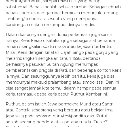
penutur/pembuat, sampai relasi nilai yang paling
substansial. Bahasa adalah sebuah simbol. Sebagai sebuah
bahasa, bentuk dan gambar berbicara menunjuk tentang
lambang/simbolisasi sesuatu yang mempunyai
kandungan makna melampaui dirinya sendiri.
Dalam kaitannya dengan dunia pe-keris-an juga sama
halnya. Keris kerap dikatakan juga sebagai alat penanda
jaman / sengkalan suatu masa atau kejadian tertentu.
Misal, Keris dengan kinatah Gajah Singo pada gonjo yang
melambangkan sengkalan tahun 1558, pertanda
berhasilnya pasukan Sultan Agung menumpas
pemberontakan pragola di Pati, dan beberapa contoh keris
lainnya. Dan sesungguhnya lebih dari itu, keris juga bisa
mempunyai maksud pralambang atau simbolisasi. Dan ini
bisa sangat jamak kita temui dalam hampir pada semua
keris, termasuk pada keris dapur Puthut Kembar ini.
Puthut, dalam istilah Jawa bermakna Murid atau Santri
atau Cantrik, seseorang yang berguru atau belajar ilmu
(apa saja) pada seorang guru/resi/pandita dsb. Putut
adalah seorang pendeta atau petapa muda (Frater?).