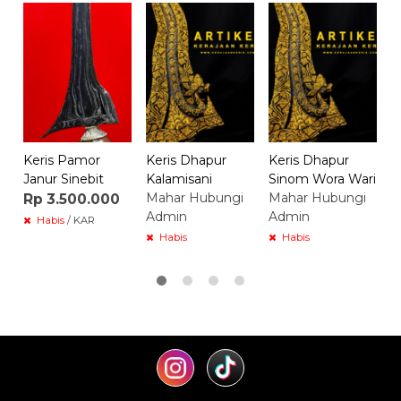
K
P
K
R
Keris Pamor
Keris Dhapur
Keris Dhapur
Janur Sinebit
Kalamisani
Sinom Wora Wari
Mahar Hubungi
Mahar Hubungi
Rp 3.500.000
Admin
Admin
Habis
/ KAR
Habis
Habis