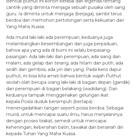
Bentuk puthut ini konon berasal dari legenda tentang
cantrik yang diminta menjaga sebuah pusaka oleh sang
guru. Ia diminta untuk menjaga (berjaga), sambil terus
berdoa dan memohon pertolongan serta kekuatan dari
Yang Maha Kuasa.
Ada murid laki-laki ada perempuan, keduanya juga
melambangkan keseimbangan dan juga perpaduan,
bahwa apa yang ada di bumi ini selalu berpasang-
pasangan. Ada laki-laki dan perempuan, ada siang dan
malam, ada gelap dan terang, ada hitam dan putih, ada
sedih dan gembira, ada yin dan yang. Pada keris dapur
puthut, ini bisa kita amati bahwa bentuk wajah Puthut
seolah-olah berupa orang laki-laki di bagian depan (gandik)
dan perempuan di bagian belakang (wadidang). Dan
keduanya tampak menggenakan gelungan ikat
kepala.Posisi duduk bersimpuh (bertapa) :
menengadahkan tangan seperti posisi berdoa. Sebagai
murid, untuk mencapai suatu ilmu, harus menjalaninya
dengan proses tirakat, semedi untuk mencapai
keheningan, kebersihan batin, tawakal dan berserah diri
kepada Tuhan Yang Maha Kuasa.