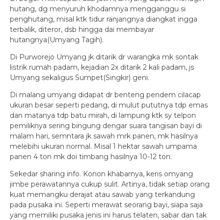
hutang, dg menyuruh khodamnya mengganggu si
penghutang, misal ktk tidur ranjangnya diangkat ingga
terbalik, diteror, dsb hingga dai membayar
hutangnya(Umyang Tagih).
Di Purworejo Umyang jk ditarik dr warangka mk sontak
listrik rumah padam, kejadian 2x ditarik 2 kali padam, js
Umyang sekaligus Sumpet(Singkir) geni.
Di malang umyang didapat dr benteng pendem cilacap
ukuran besar seperti pedang, di mulut pututnya tdp emas
dan matanya tdp batu mirah, di lampung ktk sy telpon
pemiliknya sering bingung dengar suara tangisan bayi di
malam hari, semntara jk sawah mrk panen, mk hasilnya
melebihi ukuran normal. Misal 1 hektar sawah umpama
panen 4 ton mk doi timbang hasilnya 10-12 ton.
Sekedar sharing info. Konon khabarnya, keris omyang
jimbe perawatannya cukup sulit. Artinya, tidak setiap orang
kuat memangku derajat atau sawab yang terkandung
pada pusaka ini. Seperti merawat seorang bayi, siapa saja
yang memiliki pusaka jenis ini harus telaten, sabar dan tak