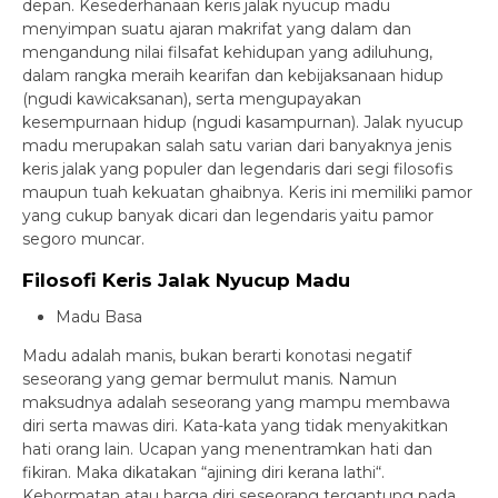
depan. Kesederhanaan keris jalak nyucup madu
menyimpan suatu ajaran makrifat yang dalam dan
mengandung nilai filsafat kehidupan yang adiluhung,
dalam rangka meraih kearifan dan kebijaksanaan hidup
(ngudi kawicaksanan), serta mengupayakan
kesempurnaan hidup (ngudi kasampurnan). Jalak nyucup
madu merupakan salah satu varian dari banyaknya jenis
keris jalak yang populer dan legendaris dari segi filosofis
maupun tuah kekuatan ghaibnya. Keris ini memiliki pamor
yang cukup banyak dicari dan legendaris yaitu pamor
segoro muncar.
Filosofi Keris Jalak Nyucup Madu
Madu Basa
Madu adalah manis, bukan berarti konotasi negatif
seseorang yang gemar bermulut manis. Namun
maksudnya adalah seseorang yang mampu membawa
diri serta mawas diri. Kata-kata yang tidak menyakitkan
hati orang lain. Ucapan yang menentramkan hati dan
fikiran. Maka dikatakan “ajining diri kerana lathi“.
Kehormatan atau harga diri seseorang tergantung pada