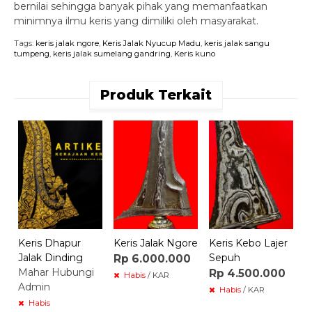
bernilai sehingga banyak pihak yang memanfaatkan
minimnya ilmu keris yang dimiliki oleh masyarakat.
Tags:
keris jalak ngore
,
Keris Jalak Nyucup Madu
,
keris jalak sangu
tumpeng
,
keris jalak sumelang gandring
,
Keris kuno
Produk Terkait
K
S
M
A
Keris Dhapur
Keris Jalak Ngore
Keris Kebo Lajer
Jalak Dinding
Sepuh
Rp 6.000.000
Mahar Hubungi
Rp 4.500.000
Habis
/ KAR
Admin
Habis
/ KAR
Habis