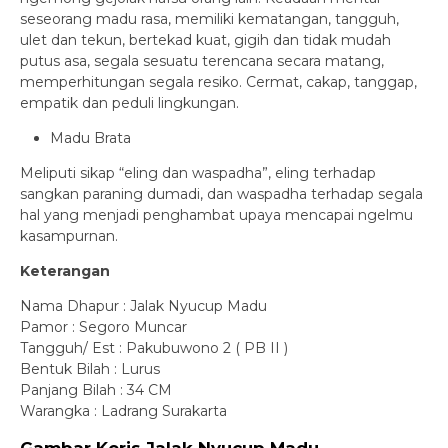
seseorang madu rasa, memiliki kematangan, tangguh,
ulet dan tekun, bertekad kuat, gigih dan tidak mudah
putus asa, segala sesuatu terencana secara matang,
memperhitungan segala resiko. Cermat, cakap, tanggap,
empatik dan peduli lingkungan.
Madu Brata
Meliputi sikap “eling dan waspadha”, eling terhadap
sangkan paraning dumadi, dan waspadha terhadap segala
hal yang menjadi penghambat upaya mencapai ngelmu
kasampurnan.
Keterangan
Nama Dhapur : Jalak Nyucup Madu
Pamor : Segoro Muncar
Tangguh/ Est : Pakubuwono 2 ( PB II )
Bentuk Bilah : Lurus
Panjang Bilah : 34 CM
Warangka : Ladrang Surakarta
Gambar Keris Jalak Nyucup Madu