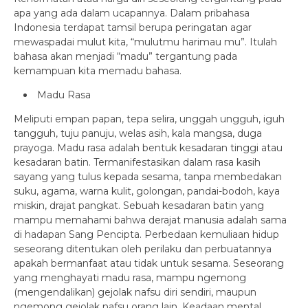
apa yang ada dalam ucapannya. Dalam pribahasa
Indonesia terdapat tamsil berupa peringatan agar
mewaspadai mulut kita, “mulutmu harimau mu”. Itulah
bahasa akan menjadi “madu” tergantung pada
kemampuan kita memadu bahasa.
Madu Rasa
Meliputi empan papan, tepa selira, unggah ungguh, iguh
tangguh, tuju panuju, welas asih, kala mangsa, duga
prayoga. Madu rasa adalah bentuk kesadaran tinggi atau
kesadaran batin. Termanifestasikan dalam rasa kasih
sayang yang tulus kepada sesama, tanpa membedakan
suku, agama, warna kulit, golongan, pandai-bodoh, kaya
miskin, drajat pangkat. Sebuah kesadaran batin yang
mampu memahami bahwa derajat manusia adalah sama
di hadapan Sang Pencipta. Perbedaan kemuliaan hidup
seseorang ditentukan oleh perilaku dan perbuatannya
apakah bermanfaat atau tidak untuk sesama. Seseorang
yang menghayati madu rasa, mampu ngemong
(mengendalikan) gejolak nafsu diri sendiri, maupun
ngemong gejolak nafsu orang lain. Keadaan mental