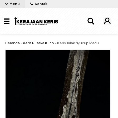
Menu
Kontak
Beranda
»
Keris Pusaka Kuno
»
Keris Jalak Nyucup Madu