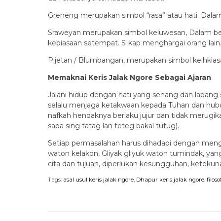
Greneng merupakan simbol “rasa” atau hati. Dalam
Sraweyan merupakan simbol keluwesan, Dalam bek
kebiasaan setempat. SIkap menghargai orang lain
Pijetan / Blumbangan, merupakan simbol keihklasan
Memaknai Keris Jalak Ngore Sebagai Ajaran
Jalani hidup dengan hati yang senang dan lapang
selalu menjaga ketakwaan kepada Tuhan dan hubun
nafkah hendaknya berlaku jujur dan tidak merugikan
sapa sing tatag lan teteg bakal tutug).
Setiap permasalahan harus dihadapi dengan menge
waton kelakon, Gliyak gliyuk waton tumindak, yang
cita dan tujuan, diperlukan kesungguhan, ketekun
Tags:
asal usul keris jalak ngore
,
Dhapur keris jalak ngore
,
filos