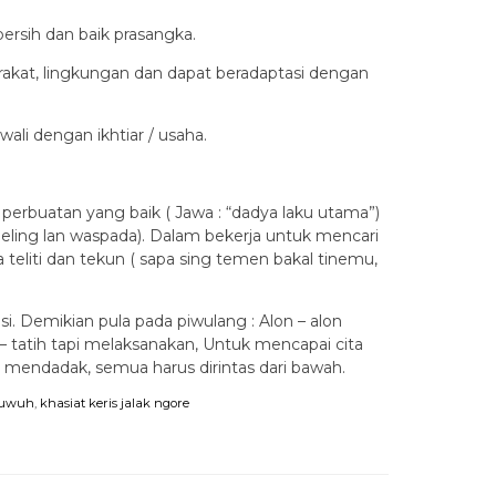
ersih dan baik prasangka.
kat, lingkungan dan dapat beradaptasi dengan
ali dengan ikhtiar / usaha.
erbuatan yang baik ( Jawa : “dadya laku utama”)
eling lan waspada). Dalam bekerja untuk mencari
 teliti dan tekun ( sapa sing temen bakal tinemu,
. Demikian pula pada piwulang : Alon – alon
 – tatih tapi melaksanakan, Untuk mencapai cita
a mendadak, semua harus dirintas dari bawah.
nguwuh
,
khasiat keris jalak ngore