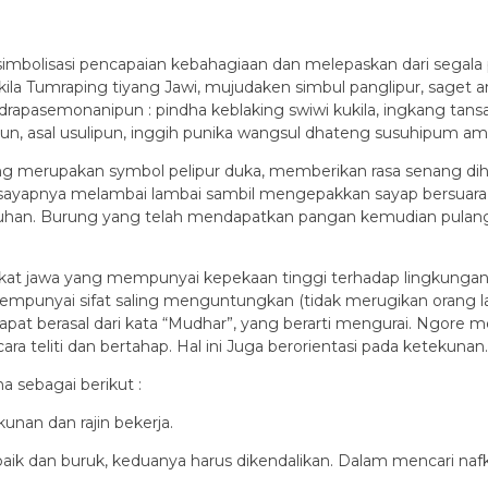
imbolisasi pencapaian kebahagiaan dan melepaskan dari segala p
ila Tumraping tiyang Jawi, mujudaken simbul panglipur, saget 
ndrapasemonanipun : pindha keblaking swiwi kukila, ingkang ta
n, asal usulipun, inggih punika wangsul dhateng susuhipum a
ng merupakan symbol pelipur duka, memberikan rasa senang diha
ayapnya melambai lambai sambil mengepakkan sayap bersuara
uhan. Burung yang telah mendapatkan pangan kemudian pulang
kat jawa yang mempunyai kepekaan tinggi terhadap lingkungann
punyai sifat saling menguntungkan (tidak merugikan orang lain
apat berasal dari kata “Mudhar”, yang berarti mengurai. Ngore
ara teliti dan bertahap. Hal ini Juga berorientasi pada ketekunan.
 sebagai berikut :
nan dan rajin bekerja.
si baik dan buruk, keduanya harus dikendalikan. Dalam mencari 