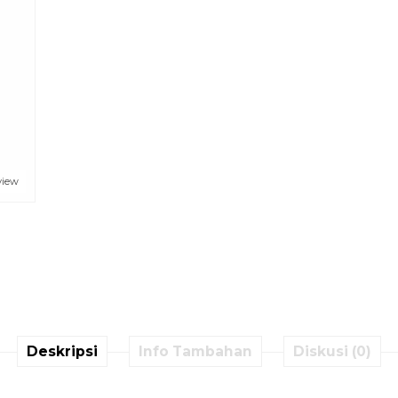
view
Deskripsi
Info Tambahan
Diskusi (0)