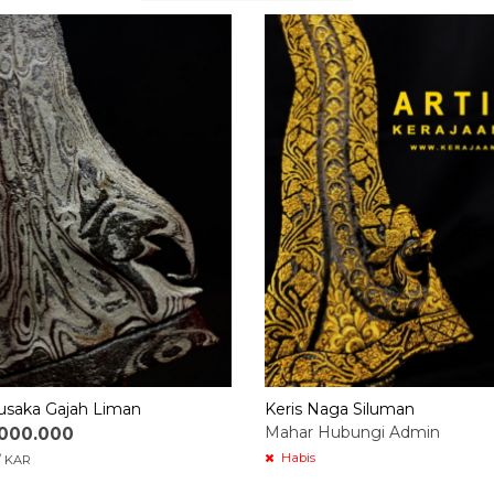
Pusaka Gajah Liman
Keris Naga Siluman
Mahar Hubungi Admin
.000.000
Habis
/ KAR