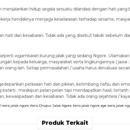
 menjalankan hidup segala sesuatu dilandasi dengan hati yang b
erja hendaknya menjaga keselarasan terhadap sesame, masyara
.
 hati dan kesabaran. Tidak ada yang disebut takdir sebelum diaw
 seperti wgambaran burung jalak yang sedang Ngore. Utamakan p
gan kepada keluarga, masyarakat serta lingkungannya ( jawa : 
 orang lain. Setiap permasalahan / usaha harus dievaluasi secara
depankan perasaan hati dan pikiran, ketimbang nafsu dan emosi
 berarti : meskipun pelan-pelan tapi mendapatkan hasil, tertatih
an, kewaspadaan dan kesabaran. Tidak ada orang sejahtera / kay
ofi keris jalak ngore
,
Keris Dhapur Jalak Ngore
,
Keris jalak ngore age
,
keris jalak 
Produk Terkait