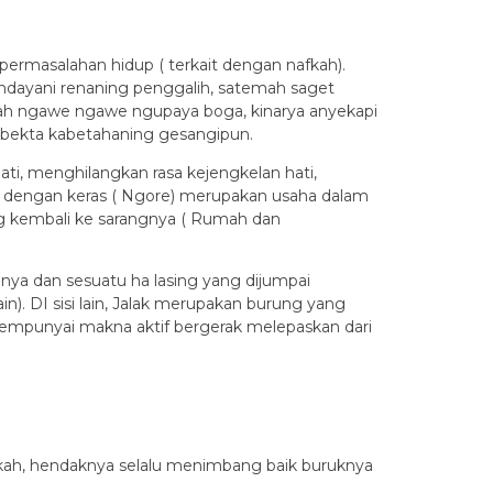
ermasalahan hidup ( terkait dengan nafkah).
andayani renaning penggalih, satemah saget
nsah ngawe ngawe ngupaya boga, kinarya anyekapi
mbekta kabetahaning gesangipun.
ti, menghilangkan rasa kejengkelan hati,
 dengan keras ( Ngore) merupakan usaha dalam
 kembali ke sarangnya ( Rumah dan
ya dan sesuatu ha lasing yang dijumpai
). DI sisi lain, Jalak merupakan burung yang
 mempunyai makna aktif bergerak melepaskan dari
nafkah, hendaknya selalu menimbang baik buruknya