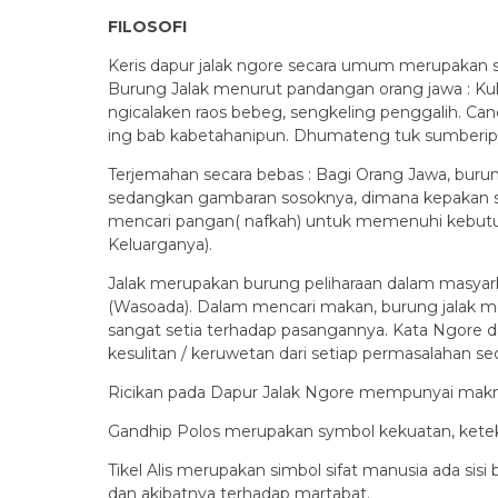
FILOSOFI
Keris dapur jalak ngore secara umum merupakan s
Burung Jalak menurut pandangan orang jawa : Kuk
ngicalaken raos bebeg, sengkeling penggalih. Ca
ing bab kabetahanipun. Dhumateng tuk sumberipu
Terjemahan secara bebas : Bagi Orang Jawa, buru
sedangkan gambaran sosoknya, dimana kepakan s
mencari pangan( nafkah) untuk memenuhi kebut
Keluarganya).
Jalak merupakan burung peliharaan dalam masyar
(Wasoada). Dalam mencari makan, burung jalak mem
sangat setia terhadap pasangannya. Kata Ngore d
kesulitan / keruwetan dari setiap permasalahan sec
Ricikan pada Dapur Jalak Ngore mempunyai makna
Gandhip Polos merupakan symbol kekuatan, keteku
Tikel Alis merupakan simbol sifat manusia ada si
dan akibatnya terhadap martabat.