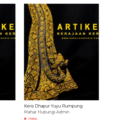
Keris Pus
Ginubah 
Rp 8.50
Habis
/ M
Keris Dhapur Yuyu Rumpung
Mahar Hubungi Admin
Habis