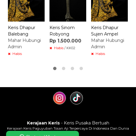
Keris Dhapur
Keris Sinom
Keris Dhapur
Balebang
Robyong
Sujen Ampel
Mahar Hubungi
Mahar Hubungi
Rp 1.500.000
Admin
Admin
Habis
/ KK02
Habis
Habis
Kerajaan Keris
- Keris Pusaka Bertuah
Kerajaan Keris Paguyuban Tosan Aji Terpercaya Di Indonesia Dan Dunia