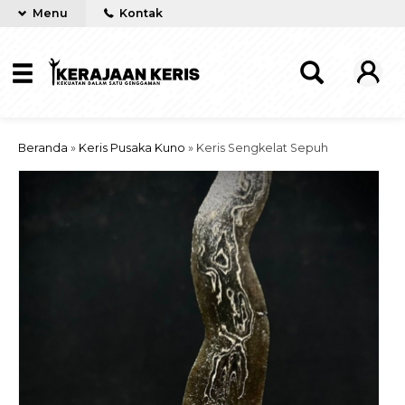
Menu
Kontak
Beranda
»
Keris Pusaka Kuno
»
Keris Sengkelat Sepuh