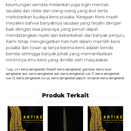
keuntungan semata melainkan juga ingin mencari
saudara dan relasi dari orang-orang yang ikut serta
melestarikan budaya keris pusaka. Kerajaan Keris masih
meyakini bahwa banyaknya saudara yang terjalin dengan
baik dengan rasa peracaya yang penuh dapat
mendatangkan rejeki dan keberkahan dari banyak penjuru.
Kami tetap mengingatkan hati-hati dalam memilih keris
pusaka dan tosan aji lainya karena keris adalah benda
bernilai sehingga banyak pihak yang memanfaatkan
minimnya ilmu keris yang dimiliki oleh masyarakat.
Tags:
ciri keris sengkelat
,
filosofi keris sengkelat
,
gambar keris kyai
sengkelat asli
,
keris sengkelat asli
,
keris sengkelat luk 11
,
keris sengkelat
luk 13
,
keris sengkelat lurus
,
keris sengkelat sepuh
,
khasiat keris sengkelat
Produk Terkait
K
K
M
A