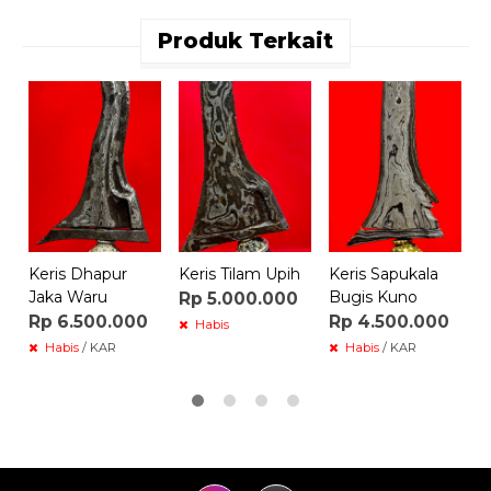
Produk Terkait
M
S
R
Keris Dhapur
Keris Tilam Upih
Keris Sapukala
Jaka Waru
Bugis Kuno
Rp 5.000.000
Rp 6.500.000
Rp 4.500.000
Habis
Habis
/ KAR
Habis
/ KAR