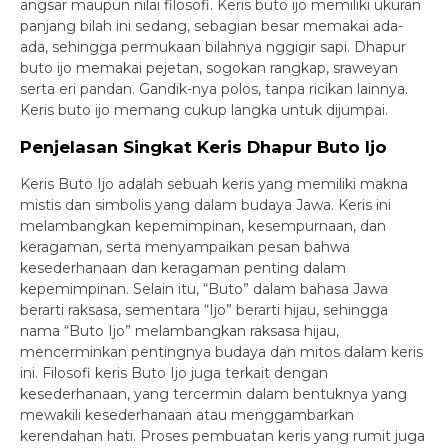
angsar maupun nilai filosofi. Keris buto ijo memiliki ukuran
panjang bilah ini sedang, sebagian besar memakai ada-
ada, sehingga permukaan bilahnya nggigir sapi. Dhapur
buto ijo memakai pejetan, sogokan rangkap, sraweyan
serta eri pandan. Gandik-nya polos, tanpa ricikan lainnya.
Keris buto ijo memang cukup langka untuk dijumpai.
Penjelasan Singkat Keris Dhapur Buto Ijo
Keris Buto Ijo adalah sebuah keris yang memiliki makna
mistis dan simbolis yang dalam budaya Jawa. Keris ini
melambangkan kepemimpinan, kesempurnaan, dan
keragaman, serta menyampaikan pesan bahwa
kesederhanaan dan keragaman penting dalam
kepemimpinan. Selain itu, “Buto” dalam bahasa Jawa
berarti raksasa, sementara “Ijo” berarti hijau, sehingga
nama “Buto Ijo” melambangkan raksasa hijau,
mencerminkan pentingnya budaya dan mitos dalam keris
ini. Filosofi keris Buto Ijo juga terkait dengan
kesederhanaan, yang tercermin dalam bentuknya yang
mewakili kesederhanaan atau menggambarkan
kerendahan hati. Proses pembuatan keris yang rumit juga