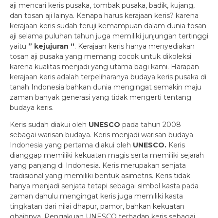
aji mencari keris pusaka, tombak pusaka, badik, kujang,
dan tosan aji lainya. Kenapa harus kerajaan keris? karena
kerajaan keris sudah teruji kemampuan dalam dunia tosan
aji selama puluhan tahun juga memiliki junjungan tertinggi
yaitu
” kejujuran “
. Kerajaan keris hanya menyediakan
tosan aji pusaka yang memang cocok untuk dikoleksi
karena kualitas menjadi yang utama bagi kami. Harapan
kerajaan keris adalah terpeliharanya budaya keris pusaka di
tanah Indonesia bahkan dunia mengingat semakin maju
zaman banyak generasi yang tidak mengerti tentang
budaya keris.
Keris sudah diakui oleh
UNESCO
pada tahun 2008
sebagai warisan budaya. Keris menjadi warisan budaya
Indonesia yang pertama diakui oleh
UNESCO.
Keris
dianggap memiliki kekuatan magis serta memiliki sejarah
yang panjang di Indonesia. Keris merupakan senjata
tradisional yang memiliki bentuk asimetris. Keris tidak
hanya menjadi senjata tetapi sebagai simbol kasta pada
zaman dahulu mengingat keris juga memiliki kasta
tingkatan dari nilai dhapur, pamor, bahkan kekuatan
ghaibnya. Pengakuan UNESCO terhadap keris sebagai