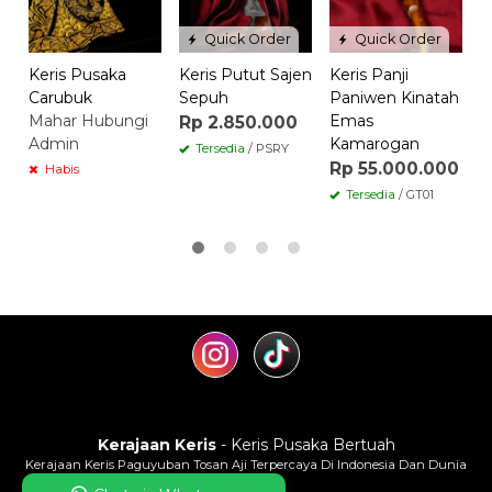
Quick Order
Quick Order
Keris Pusaka
Keris Putut Sajen
Keris Panji
Carubuk
Sepuh
Paniwen Kinatah
Mahar Hubungi
Emas
Rp 2.850.000
Admin
Kamarogan
Tersedia
/ PSRY
Rp 55.000.000
Habis
Tersedia
/ GT01
Kerajaan Keris
- Keris Pusaka Bertuah
Kerajaan Keris Paguyuban Tosan Aji Terpercaya Di Indonesia Dan Dunia