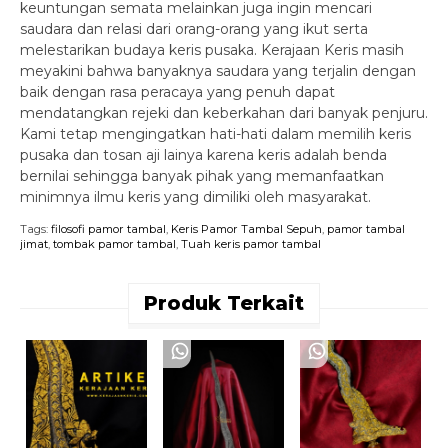
keuntungan semata melainkan juga ingin mencari
saudara dan relasi dari orang-orang yang ikut serta
melestarikan budaya keris pusaka. Kerajaan Keris masih
meyakini bahwa banyaknya saudara yang terjalin dengan
baik dengan rasa peracaya yang penuh dapat
mendatangkan rejeki dan keberkahan dari banyak penjuru.
Kami tetap mengingatkan hati-hati dalam memilih keris
pusaka dan tosan aji lainya karena keris adalah benda
bernilai sehingga banyak pihak yang memanfaatkan
minimnya ilmu keris yang dimiliki oleh masyarakat.
Tags:
filosofi pamor tambal
,
Keris Pamor Tambal Sepuh
,
pamor tambal
jimat
,
tombak pamor tambal
,
Tuah keris pamor tambal
Produk Terkait
K
S
R