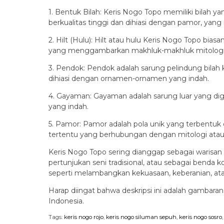
1. Bentuk Bilah: Keris Nogo Topo memiliki bilah y
berkualitas tinggi dan dihiasi dengan pamor, yan
2. Hilt (Hulu): Hilt atau hulu Keris Nogo Topo bia
yang menggambarkan makhluk-makhluk mitologis 
3. Pendok: Pendok adalah sarung pelindung bilah 
dihiasi dengan ornamen-ornamen yang indah.
4. Gayaman: Gayaman adalah sarung luar yang digu
yang indah.
5. Pamor: Pamor adalah pola unik yang terbentuk
tertentu yang berhubungan dengan mitologi atau
Keris Nogo Topo sering dianggap sebagai warisan 
pertunjukan seni tradisional, atau sebagai benda k
seperti melambangkan kekuasaan, keberanian, atau
Harap diingat bahwa deskripsi ini adalah gambara
Indonesia.
Tags:
keris nogo rojo
,
keris nogo siluman sepuh
,
keris nogo sosro