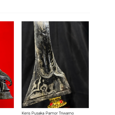
Keris Pam
Rp 15.00
Habis
/ KK
Keris Pusaka Pamor Triwarno