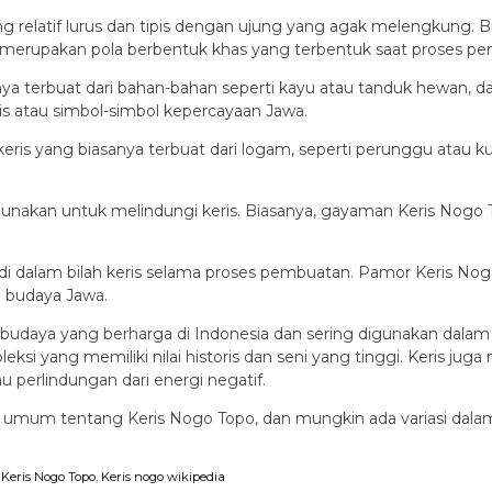
ang relatif lurus dan tipis dengan ujung yang agak melengkung. 
g merupakan pola berbentuk khas yang terbentuk saat proses pe
sanya terbuat dari bahan-bahan seperti kayu atau tanduk hewan, da
atau simbol-simbol kepercayaan Jawa.
keris yang biasanya terbuat dari logam, seperti perunggu atau 
nakan untuk melindungi keris. Biasanya, gayaman Keris Nogo Top
 di dalam bilah keris selama proses pembuatan. Pamor Keris N
 budaya Jawa.
budaya yang berharga di Indonesia dan sering digunakan dalam b
oleksi yang memiliki nilai historis dan seni yang tinggi. Keris j
 perlindungan dari energi negatif.
n umum tentang Keris Nogo Topo, dan mungkin ada variasi dalam 
,
Keris Nogo Topo
,
Keris nogo wikipedia