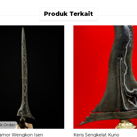
Produk Terkait
k Order
Pamor Wengkon Isen
Keris Sengkelat Kuno