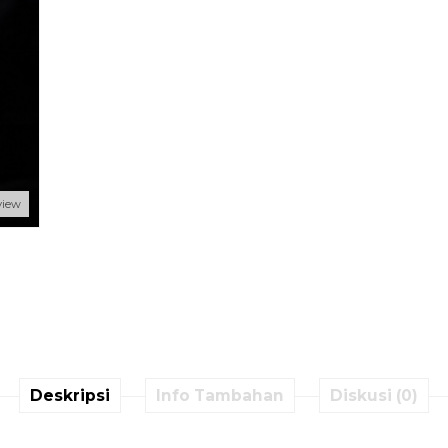
view
Deskripsi
Info Tambahan
Diskusi (0)