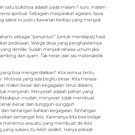
h satu buktinya adalah pada malam 1 suro, malam
nsi spiritual. Sebagian masyarakat agararis Jawa
sakral ini justru kawanan kerbau yang menjadi
ipahami sebagai “penuntun” (untuk mendapat) hasil
rakat pedesaan. Warga desa yang penghasilannya
yang dimiliki. Sudah menjadi rahasia umum jika
bing dan ayam. Tak heran dari sisi materialistik
yang bisa mengendalikan? Kita semua tentu
. Motivasi yang ada begitu besar. Kita merasa
an makin besar dan kegagalan terus dialami,
tuk menyerah. Menyerah adalah pilihan yang
ya. Meskipun mudah, menyerah tidak membuat
ita benar-benar dan sungguh-sungguh
n dan tantangan bahkan kegagalan. Rintangan
kan semangat kita. Karenanya kita bisa belajar
tika menemui sesuatu yang membuat diri kita
ng sukses itu lebih sedikit. Hanya pribadi-