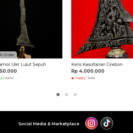
k Order
amor Uler Lulut Sepuh
Keris Kasultanan Cirebon
350.000
Rp 4.000.000
ia
/ KK14
Habis
/ KAR
Social Media & Marketplace