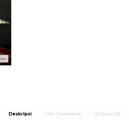
view
Deskripsi
Info Tambahan
Diskusi (0)