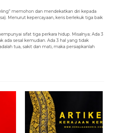
 “eling” memohon dan mendekatkan diri kepada
a). Menurut kepercayaan, keris berlekuk tiga baik
unyai sifat tiga perkara hidup. Misalnya; Ada 3
k ada sesal kemudian. Ada 3 hal yang tidak
 adalah tua, sakit dan mati, maka persiapkanlah
Keris Pusa
Rp 1.500
Habis
/ K