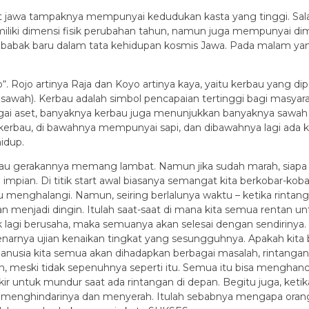
t jawa tampaknya mempunyai kedudukan kasta yang tinggi. Sala
miliki dimensi fisik perubahan tahun, namun juga mempunyai dime
abak baru dalam tata kehidupan kosmis Jawa. Pada malam yang 
. Rojo artinya Raja dan Koyo artinya kaya, yaitu kerbau yang d
 sawah). Kerbau adalah simbol pencapaian tertinggi bagi masya
agai aset, banyaknya kerbau juga menunjukkan banyaknya sawah 
kerbau, di bawahnya mempunyai sapi, dan dibawahnya lagi ada kam
idup.
au gerakannya memang lambat. Namun jika sudah marah, siapa 
ian. Di titik start awal biasanya semangat kita berkobar-kobar
menghalangi. Namun, seiring berlalunya waktu – ketika rintang
menjadi dingin. Itulah saat-saat di mana kita semua rentan un
ak lagi berusaha, maka semuanya akan selesai dengan sendirin
sebenarnya ujian kenaikan tingkat yang sesungguhnya. Apakah k
anusia kita semua akan dihadapkan berbagai masalah, rintanga
meski tidak sepenuhnya seperti itu. Semua itu bisa menghancur
pikir untuk mundur saat ada rintangan di depan. Begitu juga, ke
 menghindarinya dan menyerah. Itulah sebabnya mengapa orang ya