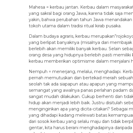
Mahesa = kerbau jantan. Kerbau dalam masyaraka
yang sakral bagi orang Jawa, karena tidak saja me
yakin, bahwa perubahan tahun Jawa menandakan b
tokoh utama dalam tradisi ritual kirab pusaka.
Dalam budaya agraris, kerbau merupakan”rojokoyo“
yang berlipat banyaknya (misalnya dari membajak
berlebih akan memiliki banyak kerbau. Selain seb
orang desa yang hidupnya berlebih pasti memiliki 
kerbau memberikan optimisme dalam menjalani h
Nempuh = menerjang, melalui, menghadapi. Kerb
pernah memutuskan dan bertekad meraih sebuah imp
seolah tak ada siapapun atau apapun yang mampu 
semangat yang awalnya panas perlahan padam dan 
sangat mudah dilakukan. Cukup berhenti dan tid
hidup akan menjadi lebih baik. Justru disitulah 
menginginkan apa yang dicita-citakan? Sebagai m
yang dihadapi kadang melewati batas kemampuan, 
dari sosok kerbau yang selalu maju dan tidak ber
gentar, kita harus berani menghadapinya daripada