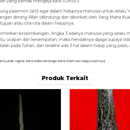
alah yang berhak mengeja kata SUKSES.
dung pasemon (arti) agar dalam hidupnya manusia untuk selalu
gan dening Allah (dilindungi dan diberkati oleh Yang Maha Kuas
juan atau cita-cita dalam hidupnya.
minkan keseimbangan. Angka 3 adanya manusia yang selalu memp
aktu, ucapan dan kesempatan, maka hendaknya dijaga supaya tida
ntalah pada Tuhan, dan terakhir ada 3 hal dalam hidup yang pasti,
eris jalak ngore
,
keris kebo kenongo
,
keris tilam sari kegunaannya
Produk Terkait