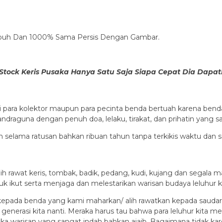
 Sepuh Dan 1000% Sama Persis Dengan Gambar.
Stock Keris Pusaka Hanya Satu Saja Siapa Cepat Dia Dapat
li para kolektor maupun para pecinta benda bertuah karena bend
draguna dengan penuh doa, lelaku, tirakat, dan prihatin yang san
an selama ratusan bahkan ribuan tahun tanpa terkikis waktu dan s
ih rawat keris, tombak, badik, pedang, kudi, kujang dan sega
uk ikut serta menjaga dan melestarikan warisan budaya leluhur 
epada benda yang kami maharkan/ alih rawatkan kepada saudarak
a generasi kita nanti. Meraka harus tau bahwa para leluhur kita
 warisan yang sangat indah bahkan ajaib. Bagaimana tidak karen