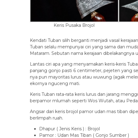
Keris Pusaka Brojol
Kendati Tuban silih berganti menjadi vasal keraja
Tuban selalu mempunyai ciri yang sama dan mudah d
Mataram. Sebutan nama kerajaan dibelakangnya u
Lantas ciri apa yang menyamakan keris-keris Tuban
panjang gonjo pasti 6 centimeter, pejeten yang s
nya pun mayoritas lurus atau wuwung (agak mel
ekornya nguceng mati.
Keris Tuban rata-rata keris lurus dan jarang menggu
berpamor mlumah seperti Wos Wutah, atau Peda
Angsar dari keris brojol pamor udan mas tiban d
berlimpah ruah.
Dhapur ( Jenis Keris ) : Brojol
Pamor : Udan Mas Tiban ( Gonjo Sumber )