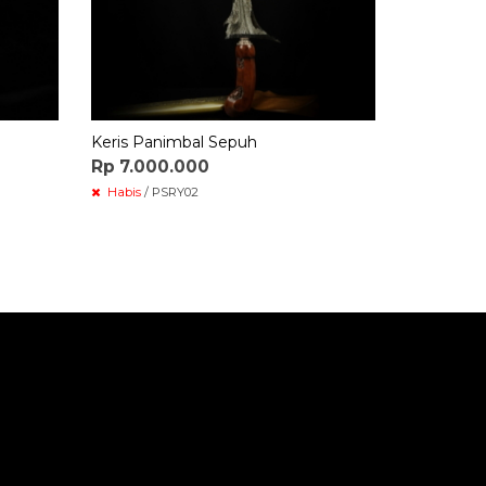
Keris Panimbal Sepuh
Rp 7.000.000
Habis
/ PSRY02