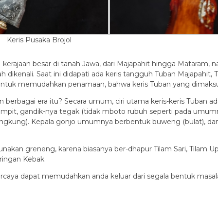
Keris Pusaka Brojol
an-kerajaan besar di tanah Jawa, dari Majapahit hingga Mataram, 
ikenali. Saat ini didapati ada keris tangguh Tuban Majapahit, T
ntuk memudahkan penamaan, bahwa keris Tuban yang dimaksud d
 berbagai era itu? Secara umum, ciri utama keris-keris Tuban ad
empit, gandik-nya tegak (tidak mboto rubuh seperti pada umumny
engkung). Kepala gonjo umumnya berbentuk buweng (bulat), da
nakan greneng, karena biasanya ber-dhapur Tilam Sari, Tilam Upih,
ringan Kebak.
ipercaya dapat memudahkan anda keluar dari segala bentuk masa