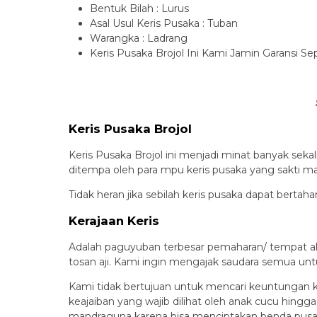
Bentuk Bilah : Lurus
Asal Usul Keris Pusaka : Tuban
Warangka : Ladrang
Keris Pusaka Brojol Ini Kami Jamin Garansi
Keris Pusaka Brojol
Keris Pusaka Brojol ini menjadi minat banyak seka
ditempa oleh para mpu keris pusaka yang sakti man
Tidak heran jika sebilah keris pusaka dapat bertah
Kerajaan Keris
Adalah paguyuban terbesar pemaharan/ tempat al
tosan aji. Kami ingin mengajak saudara semua unt
Kami tidak bertujuan untuk mencari keuntungan k
keajaiban yang wajib dilihat oleh anak cucu hingg
mandraguna karena bisa menciptakan benda pusaka