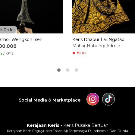
k Order
Pamor Wengkon Isen
Keris Dhapur Lar Ngatap
Mahar Hubungi Admin
500.000
Habis
ia
/ KK12
Social Media & Marketplace
Kerajaan Keris
- Keris Pusaka Bertuah
Kerajaan Keris Paguyuban Tosan Aji Terpercaya Di Indonesia Dan Dunia