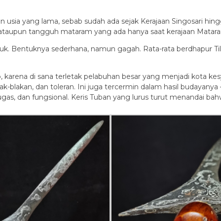
an usia yang lama, sebab sudah ada sejak Kerajaan Singosari hi
a, ataupun tangguh mataram yang ada hanya saat kerajaan Matar
 luk. Bentuknya sederhana, namun gagah. Rata-rata berdhapur Ti
 karena di sana terletak pelabuhan besar yang menjadi kota kes
-blakan, dan toleran. Ini juga tercermin dalam hasil budayanya – 
 lugas, dan fungsional. Keris Tuban yang lurus turut menandai bahw