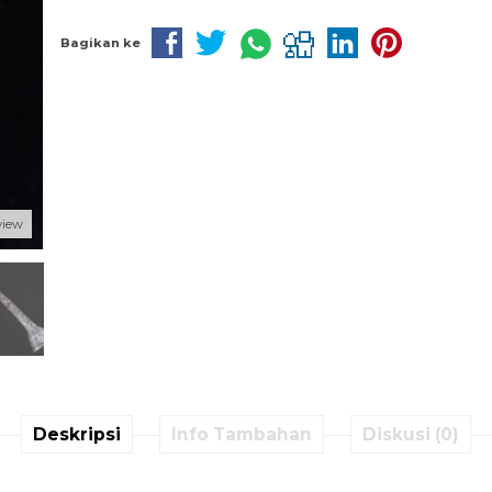
Bagikan ke
view
Deskripsi
Info Tambahan
Diskusi (0)