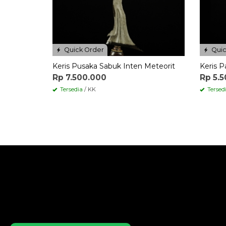
Quick Order
Quic
Keris Pusaka Sabuk Inten Meteorit
Keris 
Rp 7.500.000
Rp 5.
Tersedia
/ KK
Tersed