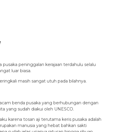
!
a pusaka peninggalan kerajaan terdahulu selalu
gat luar biasa.
eringkali masih sangat utuh pada bilahnya.
la macam benda pusaka yang berhubungan dengan
kita yang sudah diakui oleh UNESCO.
u karena tosan aji terutama keris pusaka adalah
 merupakan manusia yang hebat bahkan sakti
a sudah jelas usianya ratusan hingga ribuan