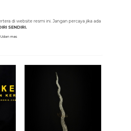
rtera di website resmi ini. Jangan percaya jika ada
IRI SENDIRI.
,
Udan mas
Keris Pam
Rp 7.500
Habis
/ K