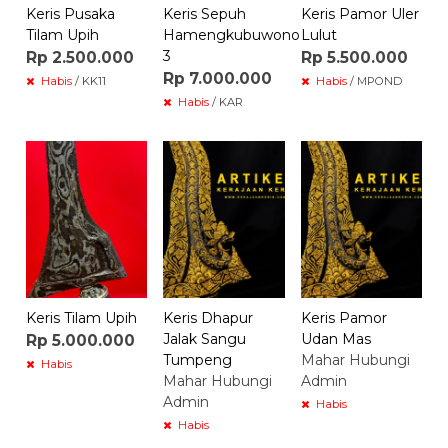
Keris Pusaka
Keris Sepuh
Keris Pamor Uler
Tilam Upih
Hamengkubuwono
Lulut
3
Rp 2.500.000
Rp 5.500.000
Rp 7.000.000
Habis
/ KK11
Habis
/ MPOND
Habis
/ KAR
Keris Tilam Upih
Keris Dhapur
Keris Pamor
Jalak Sangu
Udan Mas
Rp 5.000.000
Tumpeng
Mahar Hubungi
Habis
Mahar Hubungi
Admin
Admin
Habis
Habis