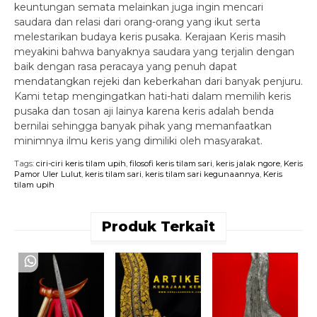
keuntungan semata melainkan juga ingin mencari
saudara dan relasi dari orang-orang yang ikut serta
melestarikan budaya keris pusaka. Kerajaan Keris masih
meyakini bahwa banyaknya saudara yang terjalin dengan
baik dengan rasa peracaya yang penuh dapat
mendatangkan rejeki dan keberkahan dari banyak penjuru.
Kami tetap mengingatkan hati-hati dalam memilih keris
pusaka dan tosan aji lainya karena keris adalah benda
bernilai sehingga banyak pihak yang memanfaatkan
minimnya ilmu keris yang dimiliki oleh masyarakat.
Tags:
ciri-ciri keris tilam upih
,
filosofi keris tilam sari
,
keris jalak ngore
,
Keris
Pamor Uler Lulut
,
keris tilam sari
,
keris tilam sari kegunaannya
,
Keris
tilam upih
Produk Terkait
K
S
S
R