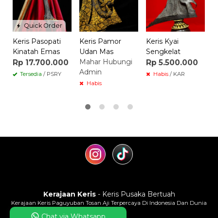
Quick Order
Keris Pasopati
Keris Pamor
Keris Kyai
Kinatah Emas
Udan Mas
Sengkelat
Mahar Hubungi
Rp 17.700.000
Rp 5.500.000
Admin
Tersedia
/ PSRY
Habis
/ KAR
Habis
Kerajaan Keris
- Keris Pusaka Bertuah
Kerajaan Keris Paguyuban Tosan Aji Terpercaya Di Indonesia Dan Dunia
Chat via Whatsapp