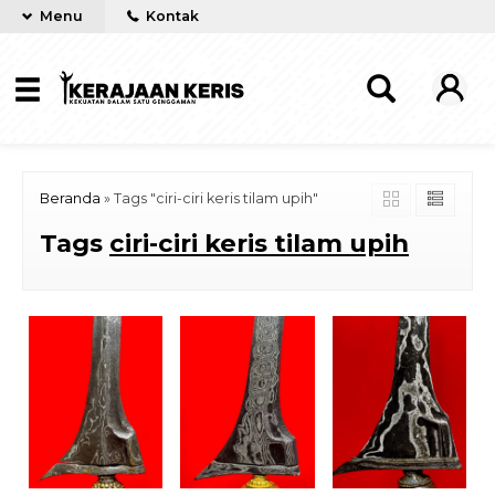
Menu
Kontak
Beranda
»
Tags "ciri-ciri keris tilam upih"
Tags
ciri-ciri keris tilam upih