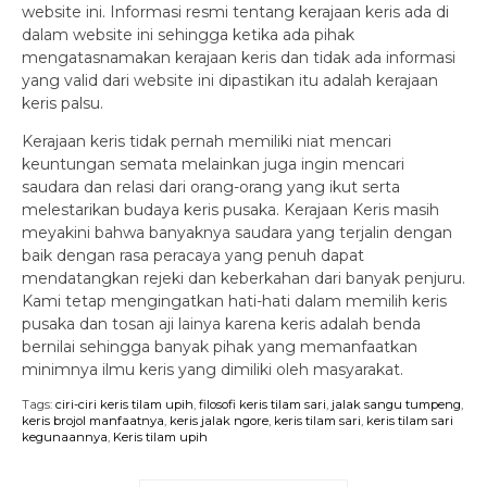
website ini. Informasi resmi tentang kerajaan keris ada di
dalam website ini sehingga ketika ada pihak
mengatasnamakan kerajaan keris dan tidak ada informasi
yang valid dari website ini dipastikan itu adalah kerajaan
keris palsu.
Kerajaan keris tidak pernah memiliki niat mencari
keuntungan semata melainkan juga ingin mencari
saudara dan relasi dari orang-orang yang ikut serta
melestarikan budaya keris pusaka. Kerajaan Keris masih
meyakini bahwa banyaknya saudara yang terjalin dengan
baik dengan rasa peracaya yang penuh dapat
mendatangkan rejeki dan keberkahan dari banyak penjuru.
Kami tetap mengingatkan hati-hati dalam memilih keris
pusaka dan tosan aji lainya karena keris adalah benda
bernilai sehingga banyak pihak yang memanfaatkan
minimnya ilmu keris yang dimiliki oleh masyarakat.
Tags:
ciri-ciri keris tilam upih
,
filosofi keris tilam sari
,
jalak sangu tumpeng
,
keris brojol manfaatnya
,
keris jalak ngore
,
keris tilam sari
,
keris tilam sari
kegunaannya
,
Keris tilam upih