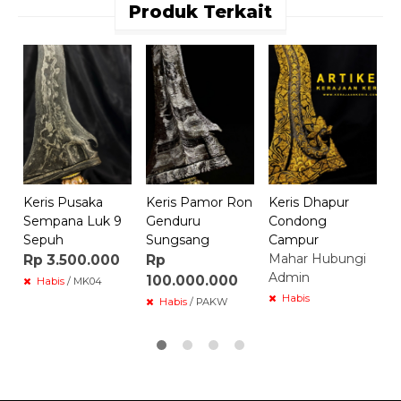
Produk Terkait
K
J
T
R
Keris Pusaka
Keris Pamor Ron
Keris Dhapur
Sempana Luk 9
Genduru
Condong
Sepuh
Sungsang
Campur
Mahar Hubungi
Rp 3.500.000
Rp
Admin
100.000.000
Habis
/ MK04
Habis
Habis
/ PAKW