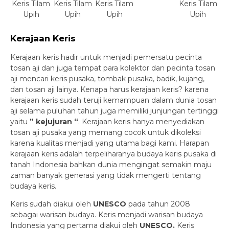
Keris Tilam
Keris Tilam
Keris Tilam
Keris Tilam
Upih
Upih
Upih
Upih
Kerajaan Keris
Kerajaan keris hadir untuk menjadi pemersatu pecinta
tosan aji dan juga tempat para kolektor dan pecinta tosan
aji mencari keris pusaka, tombak pusaka, badik, kujang,
dan tosan aji lainya. Kenapa harus kerajaan keris? karena
kerajaan keris sudah teruji kemampuan dalam dunia tosan
aji selama puluhan tahun juga memiliki junjungan tertinggi
yaitu
” kejujuran “
. Kerajaan keris hanya menyediakan
tosan aji pusaka yang memang cocok untuk dikoleksi
karena kualitas menjadi yang utama bagi kami. Harapan
kerajaan keris adalah terpeliharanya budaya keris pusaka di
tanah Indonesia bahkan dunia mengingat semakin maju
zaman banyak generasi yang tidak mengerti tentang
budaya keris.
Keris sudah diakui oleh
UNESCO
pada tahun 2008
sebagai warisan budaya. Keris menjadi warisan budaya
Indonesia yang pertama diakui oleh
UNESCO.
Keris