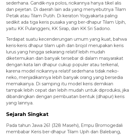
sederhana. Gandik-nya polos, ricikannya hanya tikel alis
dan pejetan. Di daerah lain ada yang menyebutnya Tilam
Petak atau Tilam Putih. Di keraton Yogyakarta paling
sedikit ada tiga keris pusaka yang ber-dhapur Tilam Upih,
yaitu KK Pulanggeni, KK Sirap, dan KK Sri Sadono.
Terdapat suatu kecenderungan umum yang kuat, bahwa
keris-keris dhapur tilam upih dan brojol merupakan keris
lurus yang hingga sekarang relatif lebih mudah
diketemukan dan banyak tersebar di dalam masyarakat
dengan kata lain dhapur cukup populer atau terkenal,
karena model ricikannya relatif sederhana tidak neko-
neko, menjadikannya lebih banyak orang yang bersedia
memakainya. Di samping itu model keris demikian
tampak lebih cepat dan lebih mudah untuk diproduksi, jika
dibandingkan dengan pembuatan bentuk (dhapur) keris
yang lainnya.
Sejarah Singkat
Pada tahun Jawa 261 (328 Masehi), Empu Bromogedali
membabar Keris ber-dhapur Tilam Upih dan Balebang,