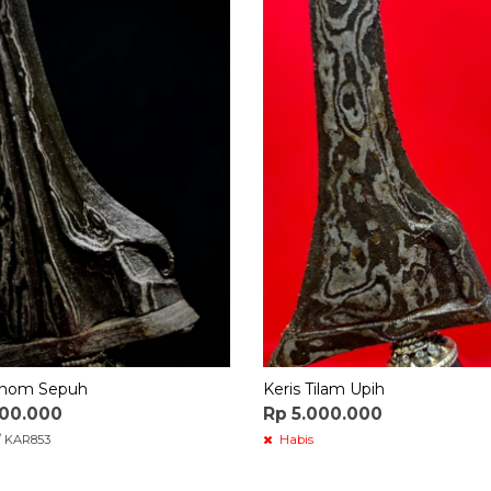
Sinom Sepuh
Keris Tilam Upih
500.000
Rp 5.000.000
/ KAR853
Habis