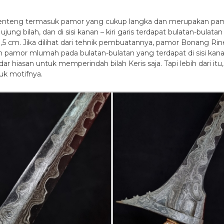
nteng termasuk pamor yang cukup langka dan merupakan pamor
ujung bilah, dan di sisi kanan – kiri garis terdapat bulatan-bula
1 – 1,5 cm. Jika dilihat dari tehnik pembuatannya, pamor Bonang
n pamor mlumah pada bulatan-bulatan yang terdapat di sisi kanan 
iasan untuk memperindah bilah Keris saja. Tapi lebih dari itu, 
uk motifnya.