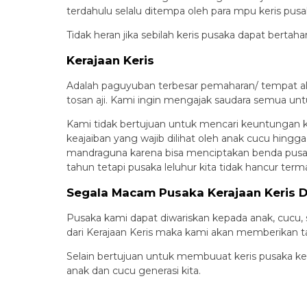
terdahulu selalu ditempa oleh para mpu keris pusa
Tidak heran jika sebilah keris pusaka dapat bertah
Kerajaan Keris
Adalah paguyuban terbesar pemaharan/ tempat al
tosan aji. Kami ingin mengajak saudara semua unt
Kami tidak bertujuan untuk mencari keuntungan k
keajaiban yang wajib dilihat oleh anak cucu hingg
mandraguna karena bisa menciptakan benda pusaka
tahun tetapi pusaka leluhur kita tidak hancur ter
Segala Macam Pusaka Kerajaan Keris 
Pusaka kami dapat diwariskan kepada anak, cucu,
dari Kerajaan Keris maka kami akan memberikan t
Selain bertujuan untuk membuuat keris pusaka ker
anak dan cucu generasi kita.