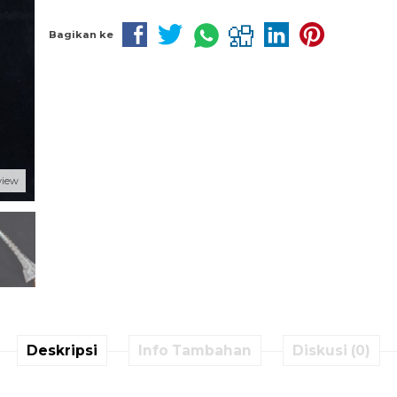
Bagikan ke
view
Deskripsi
Info Tambahan
Diskusi (0)