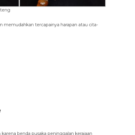
nteng
an memudahkan tercapainya harapan atau cita-
!
h karena benda pusaka peninggalan kerajaan