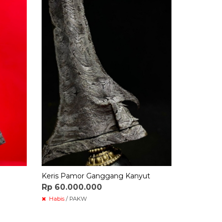
Keris Nog
Rp 7.00
Habis
/ T
Keris Pamor Ganggang Kanyut
Rp 60.000.000
Habis
/ PAKW