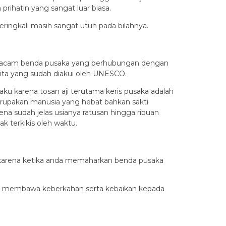
prihatin yang sangat luar biasa.
eringkali masih sangat utuh pada bilahnya.
la macam benda pusaka yang berhubungan dengan
kita yang sudah diakui oleh UNESCO.
u karena tosan aji terutama keris pusaka adalah
 merupakan manusia yang hebat bahkan sakti
a sudah jelas usianya ratusan hingga ribuan
k terkikis oleh waktu.
a karena ketika anda memaharkan benda pusaka
apat membawa keberkahan serta kebaikan kepada