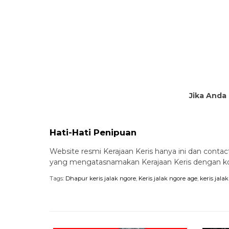
Jika Anda 
Hati-Hati Penipuan
Website resmi Kerajaan Keris hanya ini dan contact
yang mengatasnamakan Kerajaan Keris dengan kont
Tags:
Dhapur keris jalak ngore
,
Keris jalak ngore age
,
keris jal