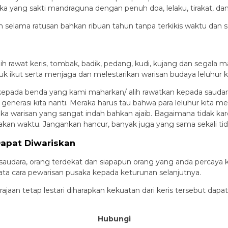
ka yang sakti mandraguna dengan penuh doa, lelaku, tirakat, dan 
an selama ratusan bahkan ribuan tahun tanpa terkikis waktu dan s
ih rawat keris, tombak, badik, pedang, kudi, kujang dan sega
uk ikut serta menjaga dan melestarikan warisan budaya leluhur 
epada benda yang kami maharkan/ alih rawatkan kepada saudarak
a generasi kita nanti. Meraka harus tau bahwa para leluhur kita
 warisan yang sangat indah bahkan ajaib. Bagaimana tidak karen
makan waktu. Jangankan hancur, banyak juga yang sama sekali tida
Dapat Diwariskan
 saudara, orang terdekat dan siapapun orang yang anda percay
ata cara pewarisan pusaka kepada keturunan selanjutnya.
ajaan tetap lestari diharapkan kekuatan dari keris tersebut d
Hubungi