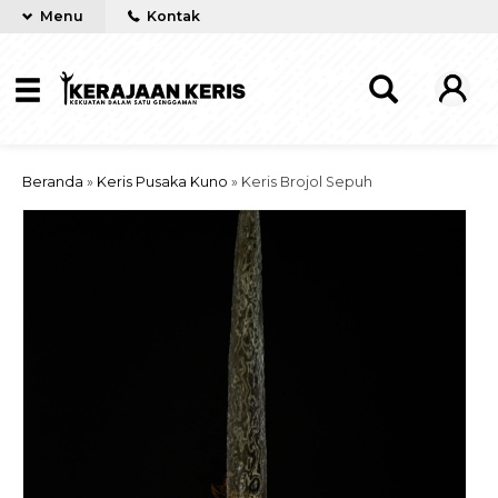
Menu
Kontak
Beranda
»
Keris Pusaka Kuno
»
Keris Brojol Sepuh