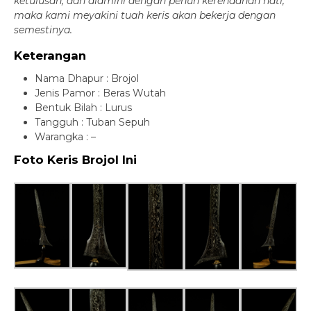
ketulusan, dan diamini dengan penuh kerendahan hati,
maka kami meyakini tuah keris akan bekerja dengan
semestinya.
Keterangan
Nama Dhapur : Brojol
Jenis Pamor : Beras Wutah
Bentuk Bilah : Lurus
Tangguh : Tuban Sepuh
Warangka : –
Foto Keris Brojol Ini