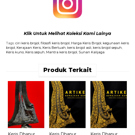
Klik Untuk Melihat Koleksi Kami Lainya
Tags:
ciri keris brojol
,
filosofi keris brojol
,
Harga Keris Brojol
,
kegunaan keris
brojol
,
Kerajaan Keris
,
Keris Bertuah
,
keris brojol asli
,
keris brojol sepuh
,
Keris kuno
,
Keris sepuh
,
Mantra keris brojol
,
Sunan Kalijaga
Produk Terkait
K
J
M
A
Keris Dhapur
Keris Dhapur
Keris Dhapur