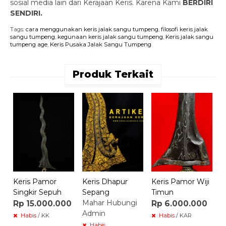
sosial media lain dari Kerajaan Keris. Karena Kami
BERDIRI
SENDIRI.
Tags:
cara menggunakan keris jalak sangu tumpeng
,
filosofi keris jalak
sangu tumpeng
,
kegunaan keris jalak sangu tumpeng
,
Keris jalak sangu
tumpeng age
,
Keris Pusaka Jalak Sangu Tumpeng
Produk Terkait
K
K
R
Keris Pamor
Keris Dhapur
Keris Pamor Wiji
Singkir Sepuh
Sepang
Timun
Mahar Hubungi
Rp 15.000.000
Rp 6.000.000
Admin
Habis
/ KK
Habis
/ KAR
Habis