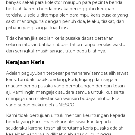
banyak sekali para kolektor maupun para pecinta benda
bertuah karena benda pusaka peninggalan kerajaan
terdahulu selalu ditempa oleh para mpu keris pusaka yang
sakti mandraguna dengan penuh doa, lelaku, tirakat, dan
prihatin yang sangat luar biasa.
Tidak heran jika sebilah keris pusaka dapat bertahan
selama ratusan bahkan ribuan tahun tanpa terkikis waktu
dan seringkali masih sangat utuh pada bilahnya.
Kerajaan Keris
Adalah paguyuban terbesar pemaharan/ tempat alih rawat
keris, tombak, badik, pedang, kudi, kujang dan segala
macam benda pusaka yang berhubungan dengan tosan
aji. Kami ingin mengajak saudara semua untuk ikut serta
menjaga dan melestarikan warisan budaya leluhur kita
yang sudah diakui oleh UNESCO.
Kami tidak bertujuan untuk mencari keuntungan kepada
benda yang kami maharkan/ alih rawatkan kepada
saudaraku karena tosan aji terutama keris pusaka adalah
keajaiban yang wajib dilihat oleh anak cucu hingga