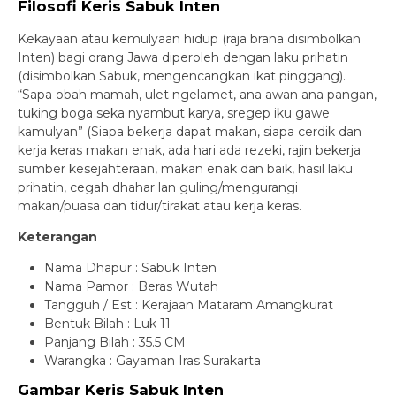
Filosofi Keris Sabuk Inten
Kekayaan atau kemulyaan hidup (raja brana disimbolkan
Inten) bagi orang Jawa diperoleh dengan laku prihatin
(disimbolkan Sabuk, mengencangkan ikat pinggang).
“Sapa obah mamah, ulet ngelamet, ana awan ana pangan,
tuking boga seka nyambut karya, sregep iku gawe
kamulyan” (Siapa bekerja dapat makan, siapa cerdik dan
kerja keras makan enak, ada hari ada rezeki, rajin bekerja
sumber kesejahteraan, makan enak dan baik, hasil laku
prihatin, cegah dhahar lan guling/mengurangi
makan/puasa dan tidur/tirakat atau kerja keras.
Keterangan
Nama Dhapur : Sabuk Inten
Nama Pamor : Beras Wutah
Tangguh / Est : Kerajaan Mataram Amangkurat
Bentuk Bilah : Luk 11
Panjang Bilah : 35.5 CM
Warangka : Gayaman Iras Surakarta
Gambar Keris Sabuk Inten