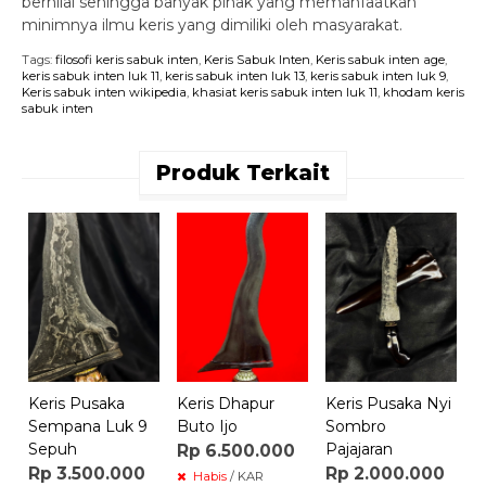
bernilai sehingga banyak pihak yang memanfaatkan
minimnya ilmu keris yang dimiliki oleh masyarakat.
Tags:
filosofi keris sabuk inten
,
Keris Sabuk Inten
,
Keris sabuk inten age
,
keris sabuk inten luk 11
,
keris sabuk inten luk 13
,
keris sabuk inten luk 9
,
Keris sabuk inten wikipedia
,
khasiat keris sabuk inten luk 11
,
khodam keris
sabuk inten
Produk Terkait
K
T
R
Keris Pusaka
Keris Dhapur
Keris Pusaka Nyi
Sempana Luk 9
Buto Ijo
Sombro
Sepuh
Pajajaran
Rp 6.500.000
Rp 3.500.000
Rp 2.000.000
Habis
/ KAR