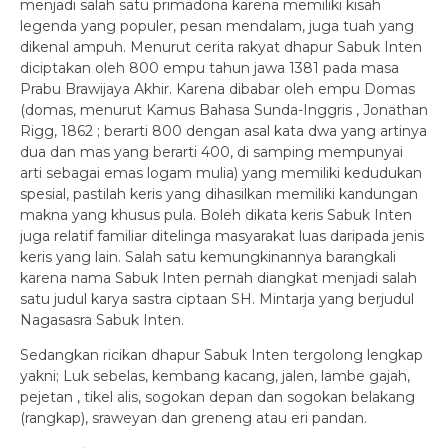
menjadi salah satu primadona karena memiliki kisah
legenda yang populer, pesan mendalam, juga tuah yang
dikenal ampuh. Menurut cerita rakyat dhapur Sabuk Inten
diciptakan oleh 800 empu tahun jawa 1381 pada masa
Prabu Brawijaya Akhir. Karena dibabar oleh empu Domas
(domas, menurut Kamus Bahasa Sunda-Inggris , Jonathan
Rigg, 1862 ; berarti 800 dengan asal kata dwa yang artinya
dua dan mas yang berarti 400, di samping mempunyai
arti sebagai emas logam mulia) yang memiliki kedudukan
spesial, pastilah keris yang dihasilkan memiliki kandungan
makna yang khusus pula. Boleh dikata keris Sabuk Inten
juga relatif familiar ditelinga masyarakat luas daripada jenis
keris yang lain. Salah satu kemungkinannya barangkali
karena nama Sabuk Inten pernah diangkat menjadi salah
satu judul karya sastra ciptaan SH. Mintarja yang berjudul
Nagasasra Sabuk Inten.
Sedangkan ricikan dhapur Sabuk Inten tergolong lengkap
yakni; Luk sebelas, kembang kacang, jalen, lambe gajah,
pejetan , tikel alis, sogokan depan dan sogokan belakang
(rangkap), sraweyan dan greneng atau eri pandan.