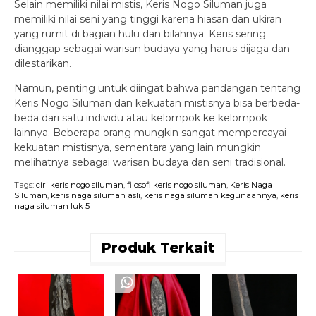
Selain memiliki nilai mistis, Keris Nogo Siluman juga
memiliki nilai seni yang tinggi karena hiasan dan ukiran
yang rumit di bagian hulu dan bilahnya. Keris sering
dianggap sebagai warisan budaya yang harus dijaga dan
dilestarikan.
Namun, penting untuk diingat bahwa pandangan tentang
Keris Nogo Siluman dan kekuatan mistisnya bisa berbeda-
beda dari satu individu atau kelompok ke kelompok
lainnya. Beberapa orang mungkin sangat mempercayai
kekuatan mistisnya, sementara yang lain mungkin
melihatnya sebagai warisan budaya dan seni tradisional.
Tags:
ciri keris nogo siluman
,
filosofi keris nogo siluman
,
Keris Naga
Siluman
,
keris naga siluman asli
,
keris naga siluman kegunaannya
,
keris
naga siluman luk 5
Produk Terkait
K
S