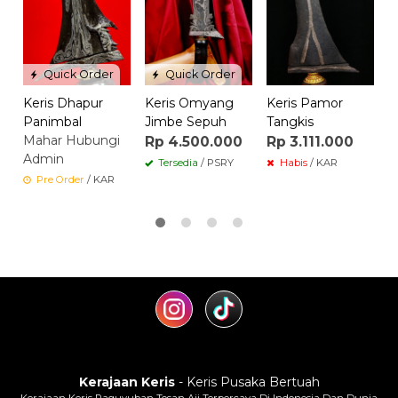
R
Quick Order
Quick Order
Keris Dhapur
Keris Omyang
Keris Pamor
Panimbal
Jimbe Sepuh
Tangkis
Mahar Hubungi
Rp 4.500.000
Rp 3.111.000
Admin
Tersedia
/ PSRY
Habis
/ KAR
Pre Order
/ KAR
Kerajaan Keris
- Keris Pusaka Bertuah