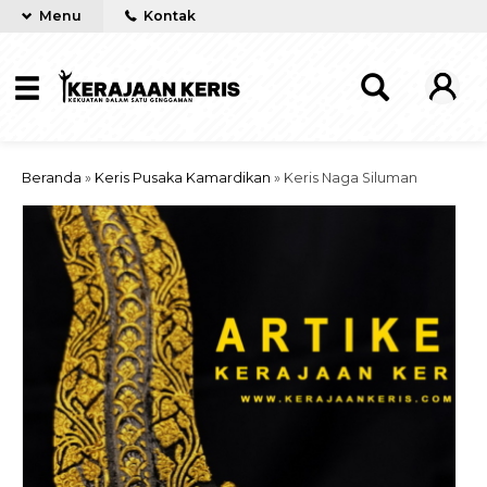
Menu
Kontak
Beranda
»
Keris Pusaka Kamardikan
»
Keris Naga Siluman