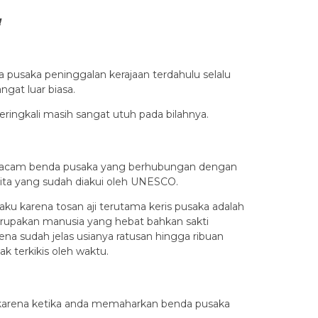
!
a pusaka peninggalan kerajaan terdahulu selalu
gat luar biasa.
eringkali masih sangat utuh pada bilahnya.
la macam benda pusaka yang berhubungan dengan
kita yang sudah diakui oleh UNESCO.
u karena tosan aji terutama keris pusaka adalah
 merupakan manusia yang hebat bahkan sakti
a sudah jelas usianya ratusan hingga ribuan
k terkikis oleh waktu.
a karena ketika anda memaharkan benda pusaka