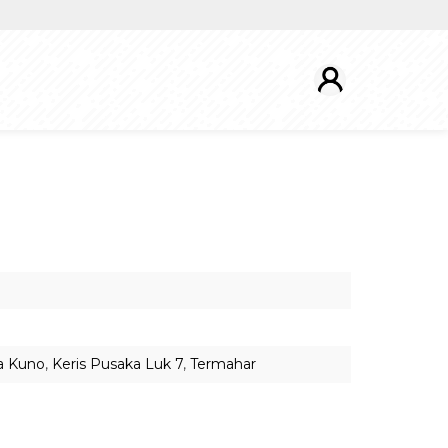
a Kuno
,
Keris Pusaka Luk 7
,
Termahar