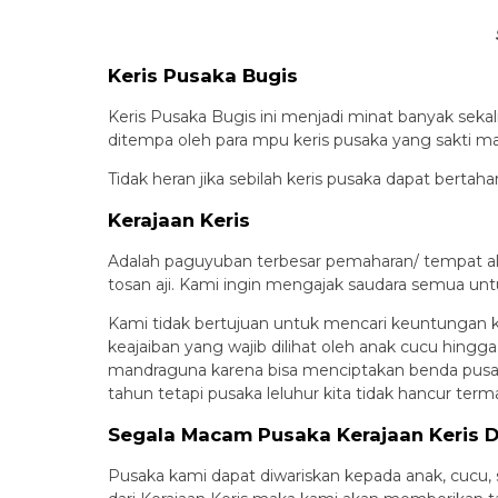
Keris Pusaka Bugis
Keris Pusaka Bugis ini menjadi minat banyak seka
ditempa oleh para mpu keris pusaka yang sakti man
Tidak heran jika sebilah keris pusaka dapat bertah
Kerajaan Keris
Adalah paguyuban terbesar pemaharan/ tempat al
tosan aji. Kami ingin mengajak saudara semua unt
Kami tidak bertujuan untuk mencari keuntungan k
keajaiban yang wajib dilihat oleh anak cucu hingg
mandraguna karena bisa menciptakan benda pusaka
tahun tetapi pusaka leluhur kita tidak hancur ter
Segala Macam Pusaka Kerajaan Keris 
Pusaka kami dapat diwariskan kepada anak, cucu,