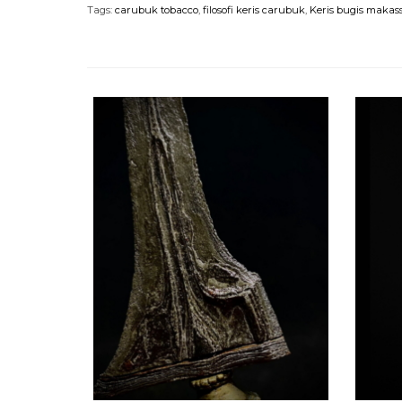
Tags:
carubuk tobacco
,
filosofi keris carubuk
,
Keris bugis makas