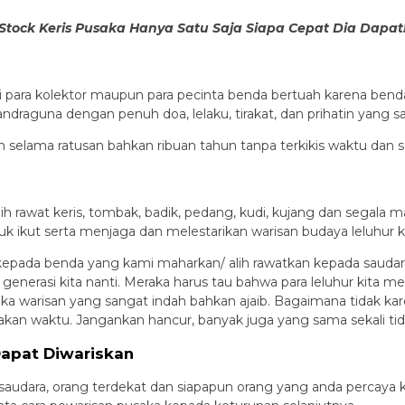
Stock Keris Pusaka Hanya Satu Saja Siapa Cepat Dia Dapat
li para kolektor maupun para pecinta benda bertuah karena bend
draguna dengan penuh doa, lelaku, tirakat, dan prihatin yang san
an selama ratusan bahkan ribuan tahun tanpa terkikis waktu dan s
ih rawat keris, tombak, badik, pedang, kudi, kujang dan sega
uk ikut serta menjaga dan melestarikan warisan budaya leluhur 
epada benda yang kami maharkan/ alih rawatkan kepada saudarak
a generasi kita nanti. Meraka harus tau bahwa para leluhur kita
 warisan yang sangat indah bahkan ajaib. Bagaimana tidak karen
makan waktu. Jangankan hancur, banyak juga yang sama sekali tida
Dapat Diwariskan
 saudara, orang terdekat dan siapapun orang yang anda percay