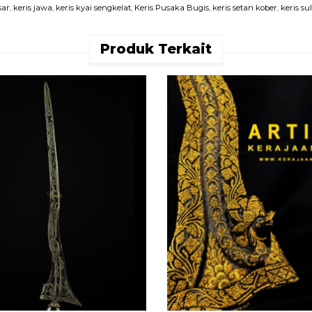
sar
,
keris jawa
,
keris kyai sengkelat
,
Keris Pusaka Bugis
,
keris setan kober
,
keris su
Produk Terkait