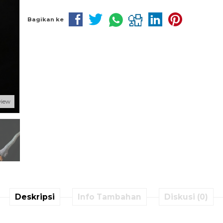
Bagikan ke
view
Deskripsi
Info Tambahan
Diskusi (0)