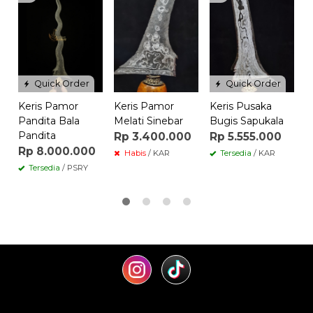
K
M
A
Quick Order
Quick Order
Keris Pamor
Keris Pamor
Keris Pusaka
Pandita Bala
Melati Sinebar
Bugis Sapukala
Pandita
Rp 3.400.000
Rp 5.555.000
Rp 8.000.000
Habis
/ KAR
Tersedia
/ KAR
Tersedia
/ PSRY