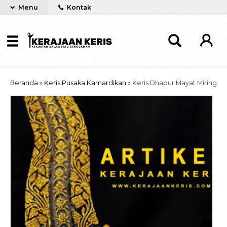
Menu
Kontak
Beranda
»
Keris Pusaka Kamardikan
»
Keris Dhapur Mayat Miring