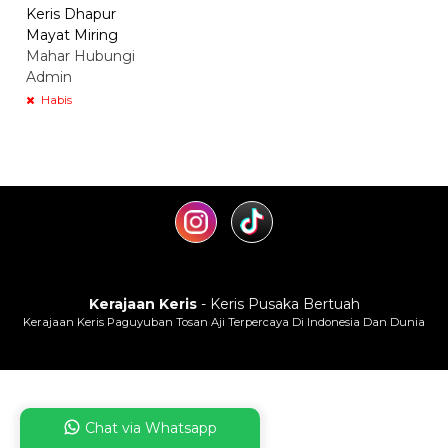
Keris Dhapur
Mayat Miring
Mahar Hubungi
Admin
Habis
Kerajaan Keris
- Keris Pusaka Bertuah
Kerajaan Keris Paguyuban Tosan Aji Terpercaya Di Indonesia Dan Dunia
Chat via Whatsapp