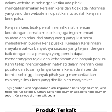
dalam website ini sehingga ketika ada pihak
mengatasnamakan kerajaan keris dan tidak ada informasi
yang valid dari website ini dipastikan itu adalah kerajaan
keris palsu.
Kerajaan keris tidak pernah memiliki niat mencari
keuntungan semata melainkan juga ingin mencari
saudara dan relasi dari orang-orang yang ikut serta
melestarikan budaya keris pusaka. Kerajaan Keris masih
meyakini bahwa banyaknya saudara yang terjalin dengan
baik dengan rasa peracaya yang penuh dapat
mendatangkan rejeki dan keberkahan dari banyak penjuru.
Kami tetap mengingatkan hati-hati dalam memilih keris
pusaka dan tosan aji lainya karena keris adalah benda
bernilai sehingga banyak pihak yang memanfaatkan
minimnya ilmu keris yang dimiliki oleh masyarakat.
Tags:
gambar keris nogo siluman asli
,
kegunaan keris nogo siluman
,
keris
nogo rojo
,
Keris Nogo Siluman
,
Keris nogo siluman age
,
keris nogo siluman
sepuh
,
Keris nogo siluman wikipedia
Produk Terkait