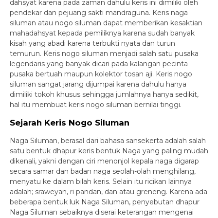
dahsyat karena pada zaman dahulu keris ini dimiliki oleh
pendekar dan pejuang sakti mandraguna. Keris naga
siluman atau nogo siluman dapat memberikan kesaktian
mahadahsyat kepada pemiliknya karena sudah banyak
kisah yang abadi karena terbukti nyata dan turun
temurun. Keris nogo siluman menjadi salah satu pusaka
legendaris yang banyak dicari pada kalangan pecinta
pusaka bertuah maupun kolektor tosan aji. Keris nogo
siluman sangat jarang dijumpai karena dahulu hanya
dimiliki tokoh khusus sehingga jumlahnya hanya sedikit,
hal itu membuat keris nogo siluman bernilai tinggi.
Sejarah Keris Nogo Siluman
Naga Siluman, berasal dari bahasa sansekerta adalah salah
satu bentuk dhapur keris bentuk Naga yang paling mudah
dikenali, yakni dengan ciri menonjol kepala naga digarap
secara samar dan badan naga seolah-olah menghilang,
menyatu ke dalam bilah keris. Selain itu ricikan lainnya
adalah; sraweyan, ri pandan, dan atau greneng. Karena ada
beberapa bentuk luk Naga Siluman, penyebutan dhapur
Naga Siluman sebaiknya diserai keterangan mengenai