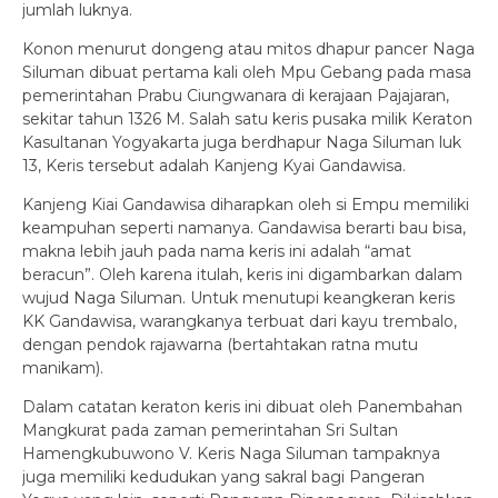
jumlah luknya.
Konon menurut dongeng atau mitos dhapur pancer Naga
Siluman dibuat pertama kali oleh Mpu Gebang pada masa
pemerintahan Prabu Ciungwanara di kerajaan Pajajaran,
sekitar tahun 1326 M. Salah satu keris pusaka milik Keraton
Kasultanan Yogyakarta juga berdhapur Naga Siluman luk
13, Keris tersebut adalah Kanjeng Kyai Gandawisa.
Kanjeng Kiai Gandawisa diharapkan oleh si Empu memiliki
keampuhan seperti namanya. Gandawisa berarti bau bisa,
makna lebih jauh pada nama keris ini adalah “amat
beracun”. Oleh karena itulah, keris ini digambarkan dalam
wujud Naga Siluman. Untuk menutupi keangkeran keris
KK Gandawisa, warangkanya terbuat dari kayu trembalo,
dengan pendok rajawarna (bertahtakan ratna mutu
manikam).
Dalam catatan keraton keris ini dibuat oleh Panembahan
Mangkurat pada zaman pemerintahan Sri Sultan
Hamengkubuwono V. Keris Naga Siluman tampaknya
juga memiliki kedudukan yang sakral bagi Pangeran