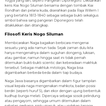
Yogya yang lain, seperti Pangeran Diponegoro. Dikisahkan
keris Kiai Nogo Siluman bersama dengan tombak Kiai
Rondhan dan pelana kuda, diserahkan pada Raja Willem I
yang bertahta 1813-1840 sebagai sebagai bukti sekaligus
simbol bahwa sang pangeran Diponegoro telah
ditaklukkan dan ditangkap.
Filosofi Keris Nogo Siluman
Membicarakan Naga bagaikan berbicara mengenai
sesuatu yang ada namun tiada. Sejak zaman dulu kita
hanya mengenalnya dalam suguhan dongeng, lukisan,
atau gambar, namun hingga saat ini tidak pernah
ditemukan bukti-bukti scientic dari keberadaan makhluk
tersebut. Sebagai makhluk mitologis, Naga bisa
digambarkan berbeda-beda dalam tiap budaya.
Naga Jawa biasanya digambarkan dalam figur tampilan
visual kepala naga mengenakan mahkota, badan posisi
berdiri (seperti huruf S), dan ekor dengan ujung berbentuk
kudhup bunga melati. Dipercaya sebagai sosok pelindung
atau pengayom, sehingga umum ditemukan dalam
pahatan gerbang, pintu masuk, atau undakan tangga