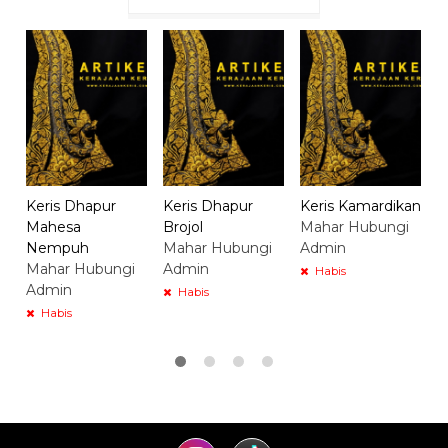
K
J
M
A
Keris Dhapur
Keris Dhapur
Keris Kamardikan
Mahesa
Brojol
Mahar Hubungi
Nempuh
Mahar Hubungi
Admin
Mahar Hubungi
Admin
Habis
Admin
Habis
Habis