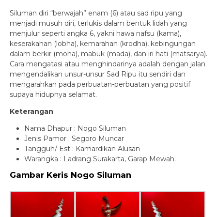
Siluman diri “berwajah” enam (6) atau sad ripu yang
menjadi musuh diri, terlukis dalam bentuk lidah yang
menjulur seperti angka 6, yakni hawa nafsu (kama),
keserakahan (lobha), kemarahan (krodha), kebingungan
dalam berkir (moha), mabuk (mada), dan iri hati (matsarya).
Cara mengatasi atau menghindarinya adalah dengan jalan
mengendalikan unsur-unsur Sad Ripu itu sendiri dan
mengarahkan pada perbuatan-perbuatan yang positif
supaya hidupnya selamat.
Keterangan
Nama Dhapur : Nogo Siluman
Jenis Pamor : Segoro Muncar
Tangguh/ Est : Kamardikan Alusan
Warangka : Ladrang Surakarta, Garap Mewah.
Gambar Keris Nogo Siluman