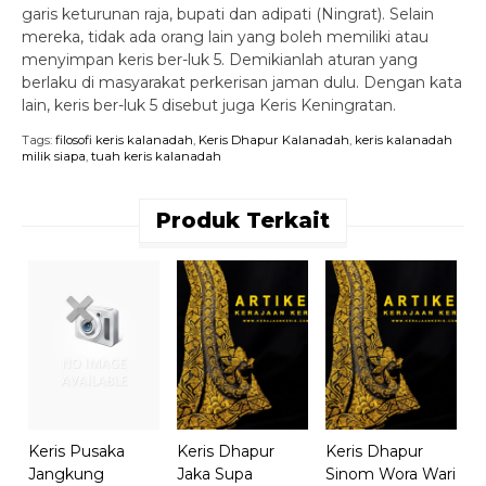
garis keturunan raja, bupati dan adipati (Ningrat). Selain
mereka, tidak ada orang lain yang boleh memiliki atau
menyimpan keris ber-luk 5. Demikianlah aturan yang
berlaku di masyarakat perkerisan jaman dulu. Dengan kata
lain, keris ber-luk 5 disebut juga Keris Keningratan.
Tags:
filosofi keris kalanadah
,
Keris Dhapur Kalanadah
,
keris kalanadah
milik siapa
,
tuah keris kalanadah
Produk Terkait
K
T
R
Keris Pusaka
Keris Dhapur
Keris Dhapur
Jangkung
Jaka Supa
Sinom Wora Wari