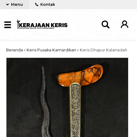
Menu
Kontak
Beranda
»
Keris Pusaka Kamardikan
»
Keris Dhapur Kalanadah