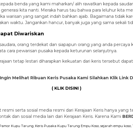
epada benda yang kami maharkan/ alih rawatkan kepada saudarak
a generasi kita nanti. Meraka harus tau bahwa para leluhur kita
 warisan yang sangat indah bahkan ajaib. Bagaimana tidak karen
makan waktu. Jangankan hancur, banyak juga yang sama sekali tida
Dapat Diwariskan
 saudara, orang terdekat dan siapapun orang yang anda percay
ata cara pewarisan pusaka kepada keturunan selanjutnya.
ajaan tetap lestari diharapkan kekuatan dari keris tersebut d
Ingin Melihat Ribuan Keris Pusaka Kami Silahkan Klik Link 
( KLIK DISINI )
 resmi serta sosial media resmi dari Kerajaan Keris hanya yang te
ak dan sosial media lain dari Kerajaan Keris. Karena Kami
BERD
i Pamor Kupu Tarung
,
Keris Pusaka Kupu Tarung Empu Koso
,
sejarah empu koso
,