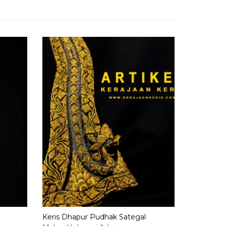
Keris Dh
Mahar Hu
Habis
h
Keris Dhapur Pudhak Sategal