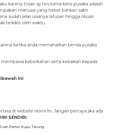
u karena tosan aji terutama keris pusaka adalah
 merupakan manusia yang hebat bahkan sakti
a sudah jelas usianya ratusan hingga ribuan
k terkikis oleh waktu.
a karena ketika anda memaharkan benda pusaka
apat membawa keberkahan serta kebaikan kepada
Dibawah Ini
rtera di website resmi ini. Jangan percaya jika ada
IRI SENDIRI.
Tuah Pamor Kupu Tarung