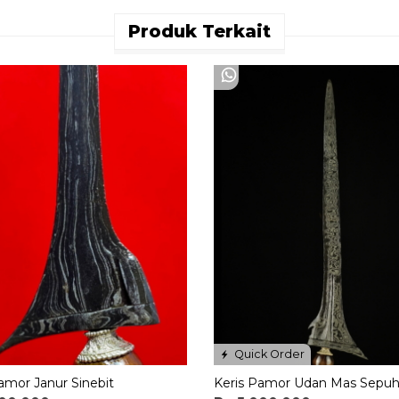
Produk Terkait
Quick Order
amor Janur Sinebit
Keris Pamor Udan Mas Sepu