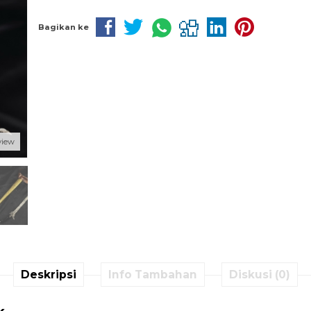
Bagikan ke
view
Deskripsi
Info Tambahan
Diskusi (0)