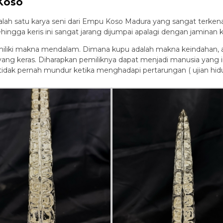
Koso
lah satu karya seni dari Empu Koso Madura yang sangat terkena
hingga keris ini sangat jarang dijumpai apalagi dengan jaminan 
emiliki makna mendalam. Dimana kupu adalah makna keindahan,
yang keras. Diharapkan pemiliknya dapat menjadi manusia yang
idak pernah mundur ketika menghadapi pertarungan ( ujian hidu