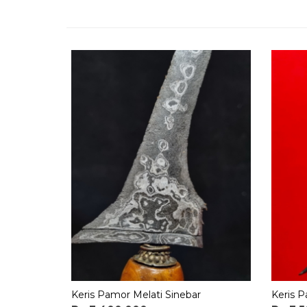
Keris Pamor Melati Sinebar
Keris P