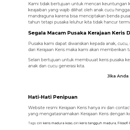
Kami tidak bertujuan untuk mencari keuntungan k
keajaiban yang wajib dilihat oleh anak cucu hingg
mandraguna karena bisa menciptakan benda pusaka
tahun tetapi pusaka leluhur kita tidak hancur ter
Segala Macam Pusaka Kerajaan Keris 
Pusaka kami dapat diwariskan kepada anak, cucu,
dari Kerajaan Keris maka kami akan memberikan t
Selain bertujuan untuk membuuat keris pusaka ker
anak dan cucu generasi kita.
Jika Anda 
Hati-Hati Penipuan
Website resmi Kerajaan Keris hanya ini dan contact
yang mengatasnamakan Kerajaan Keris dengan kont
Tags:
ciri keris madura koso
,
ciri keris tangguh madura
,
Filosof