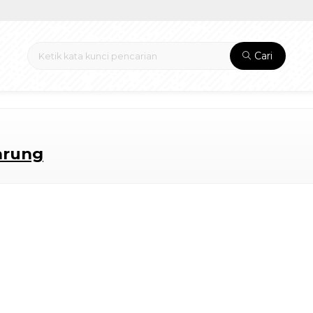
Cari
arung