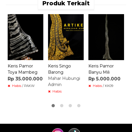
Produk Terkait
K
S
R
Keris Pamor
Keris Singo
Keris Pamor
Toya Mambeg
Barong
Banyu Mili
Mahar Hubungi
Rp 35.000.000
Rp 5.000.000
Admin
Habis
/ PAKW
Habis
/ KK09
Habis