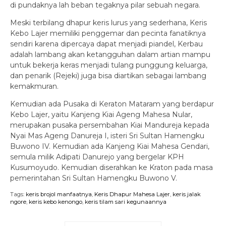
di pundaknya lah beban tegaknya pilar sebuah negara.
Meski terbilang dhapur keris lurus yang sederhana, Keris
Kebo Lajer memiliki penggemar dan pecinta fanatiknya
sendiri karena dipercaya dapat menjadi piandel, Kerbau
adalah lambang akan ketangguhan dalam artian mampu
untuk bekerja keras menjadi tulang punggung keluarga,
dan penarik (Rejeki) juga bisa diartikan sebagai lambang
kemakmuran.
Kemudian ada Pusaka di Keraton Mataram yang berdapur
Kebo Lajer, yaitu Kanjeng Kiai Ageng Mahesa Nular,
merupakan pusaka persembahan Kiai Mandureja kepada
Nyai Mas Ageng Danureja I, isteri Sri Sultan Hamengku
Buwono IV. Kemudian ada Kanjeng Kiai Mahesa Gendari,
semula milik Adipati Danurejo yang bergelar KPH
Kusumoyudo. Kemudian diserahkan ke Kraton pada masa
pemerintahan Sri Sultan Hamengku Buwono V.
Tags:
keris brojol manfaatnya
,
Keris Dhapur Mahesa Lajer
,
keris jalak
ngore
,
keris kebo kenongo
,
keris tilam sari kegunaannya