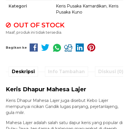
Kategori
Keris Pusaka Kamardikan
,
Keris
Pusaka Kuno
OUT OF STOCK
Maaf, produk ini tidak tersedia.
Bagikan ke
Deskripsi
Info Tambahan
Diskusi (0)
Keris Dhapur Mahesa Lajer
Keris Dhapur Mahesa Lajer juga disebut Kebo Lajer
mempunyai ricikan Gandik lugas panjang, pejetanlajeng,
gula milir.
Mahesa Lajer adalah salah satu dapur keris yang popular di
Pulau Jawa, terutama di kalangan masyarakat di daerah