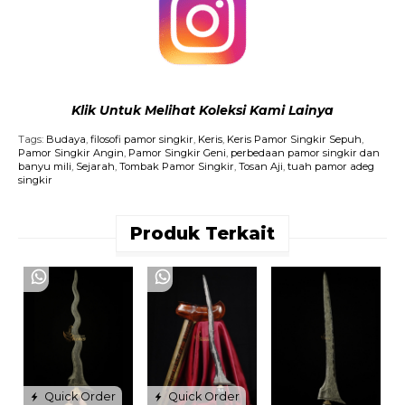
Klik Untuk Melihat Koleksi Kami Lainya
Tags:
Budaya
,
filosofi pamor singkir
,
Keris
,
Keris Pamor Singkir Sepuh
,
Pamor Singkir Angin
,
Pamor Singkir Geni
,
perbedaan pamor singkir dan
banyu mili
,
Sejarah
,
Tombak Pamor Singkir
,
Tosan Aji
,
tuah pamor adeg
singkir
Produk Terkait
K
S
S
R
Quick Order
Quick Order