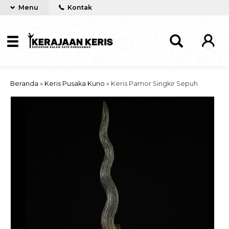
Menu
Kontak
Beranda
»
Keris Pusaka Kuno
»
Keris Pamor Singkir Sepuh