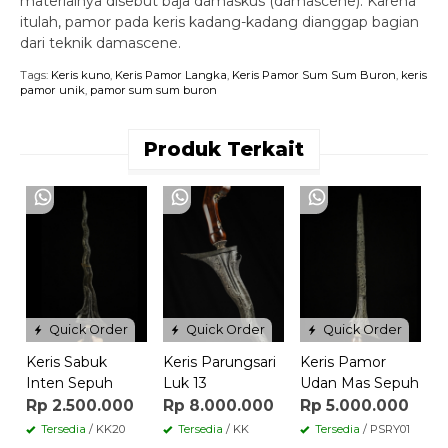
materialnya disebut baja damaskus (damascene). Karena
itulah, pamor pada keris kadang-kadang dianggap bagian
dari teknik damascene.
Tags:
Keris kuno
,
Keris Pamor Langka
,
Keris Pamor Sum Sum Buron
,
keris
pamor unik
,
pamor sum sum buron
Produk Terkait
K
G
K
R
6
Quick Order
Quick Order
Quick Order
Keris Sabuk
Keris Parungsari
Keris Pamor
Inten Sepuh
Luk 13
Udan Mas Sepuh
Rp 2.500.000
Rp 8.000.000
Rp 5.000.000
Tersedia
/ KK20
Tersedia
/ KK
Tersedia
/ PSRY01