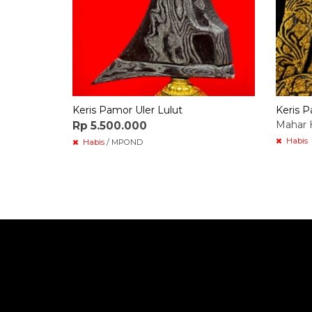
Keris Pamor Uler Lulut
Keris 
Mahar 
Rp 5.500.000
Habis
Habis
/ MPOND