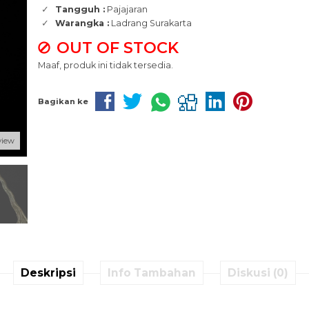
Tangguh :
Pajajaran
Warangka :
Ladrang Surakarta
OUT OF STOCK
Maaf, produk ini tidak tersedia.
Bagikan ke
view
Deskripsi
Info Tambahan
Diskusi (0)