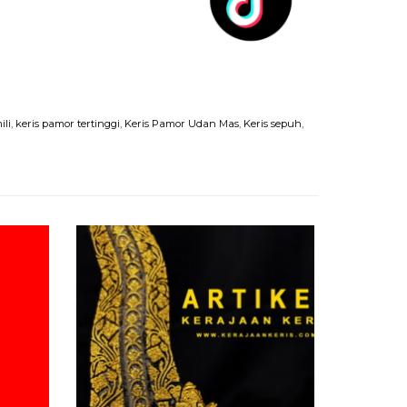
ili
,
keris pamor tertinggi
,
Keris Pamor Udan Mas
,
Keris sepuh
,
Quick 
Keris Pas
Rp 17.70
Tersedia
/