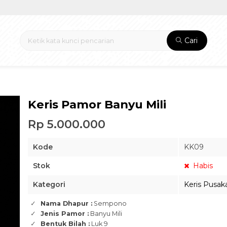
Cari
Keris Pamor Banyu Mili
Rp 5.000.000
Kode
KK09
Stok
Habis
Kategori
Keris Pusak
Nama Dhapur :
Sempono
Jenis Pamor :
Banyu Mili
Bentuk Bilah :
Luk 9