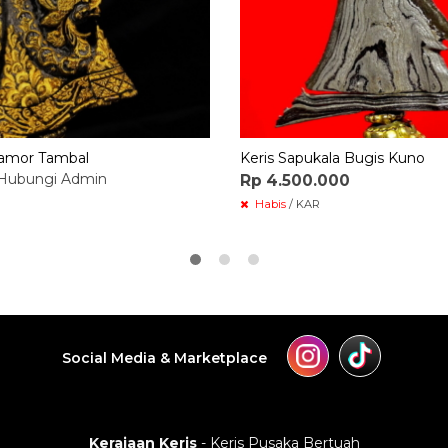
Pamor Tambal
Keris Sapukala Bugis Kuno
Hubungi Admin
Rp 4.500.000
Habis
/ KAR
Social Media & Marketplace
Kerajaan Keris
- Keris Pusaka Bertuah