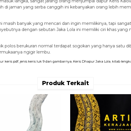
rmasuk langka, sangat jarang orang menjumpai dapur Keris Kalola
lebih di jaman yang serba canggih ini kebanyakan orang lebih m
i masih banyak yang mencari dan ingin memilikinya, tapi sangat 
nyebutnya dengan sebutan Jaka Lola ini memiliki ciri khas ya
i gandik polos berukuran normal terdapat sogokan yang hanya satu
rmukaanya ngigir lembu.
r keris pdf
,
jenis keris luk 9 dan gambarnya
,
Keris Dhapur Jaka Lola
,
kitab lengk
Produk Terkait