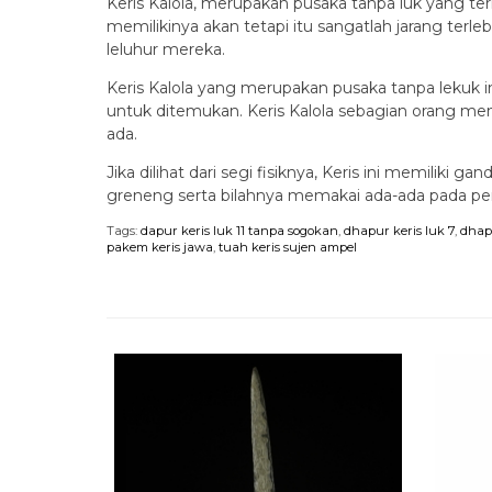
Keris Kalola, merupakan pusaka tanpa luk yang te
memilikinya akan tetapi itu sangatlah jarang ter
leluhur mereka.
Keris Kalola yang merupakan pusaka tanpa lekuk in
untuk ditemukan. Keris Kalola sebagian orang me
ada.
Jika dilihat dari segi fisiknya, Keris ini memilik
greneng serta bilahnya memakai ada-ada pada pe
Tags:
dapur keris luk 11 tanpa sogokan
,
dhapur keris luk 7
,
dhapu
pakem keris jawa
,
tuah keris sujen ampel