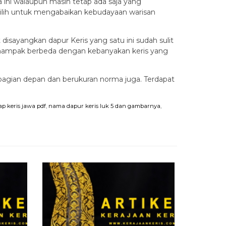
 ini walaupun masih tetap ada saja yang
emilih untuk mengabaikan kebudayaan warisan
disayangkan dapur Keris yang satu ini sudah sulit
ng nampak berbeda dengan kebanyakan keris yang
 dibagian depan dan berukuran norma juga. Terdapat
ap keris jawa pdf
,
nama dapur keris luk 5 dan gambarnya
,
Keris Pus
Rp 5.555
Habis
/ K