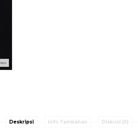
view
Deskripsi
Info Tambahan
Diskusi (0)