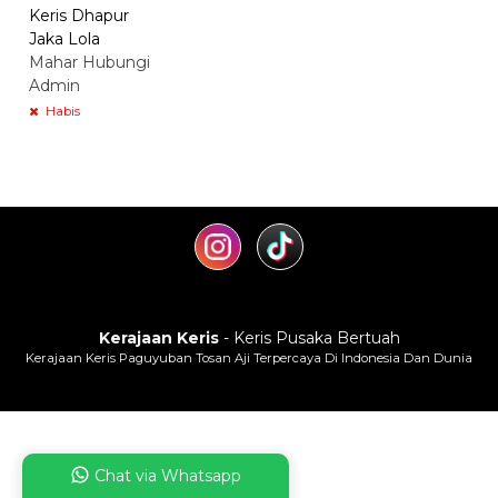
Keris Dhapur
Jaka Lola
Mahar Hubungi
Admin
Habis
Kerajaan Keris
- Keris Pusaka Bertuah
Kerajaan Keris Paguyuban Tosan Aji Terpercaya Di Indonesia Dan Dunia
Chat via Whatsapp